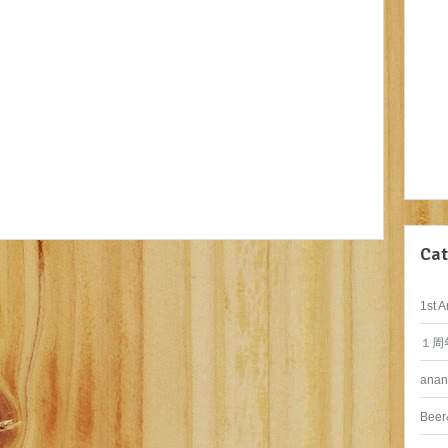
Cat
1st A
１周
anan
Beer