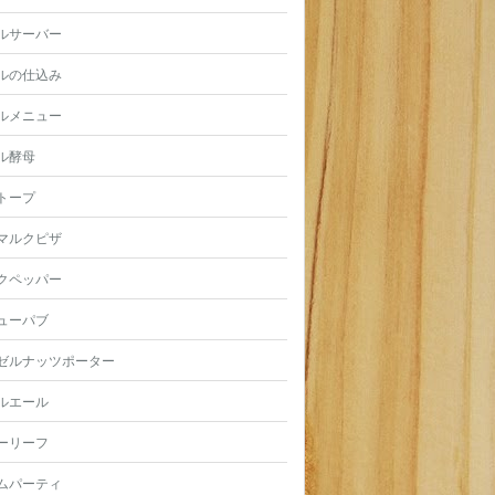
ルサーバー
ルの仕込み
ルメニュー
ル酵母
トープ
マルクピザ
クペッパー
ューパブ
ゼルナッツポーター
ルエール
ーリーフ
ムパーティ