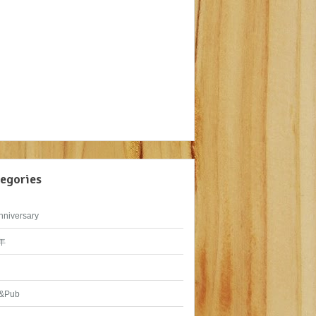
egories
nniversary
年
&Pub