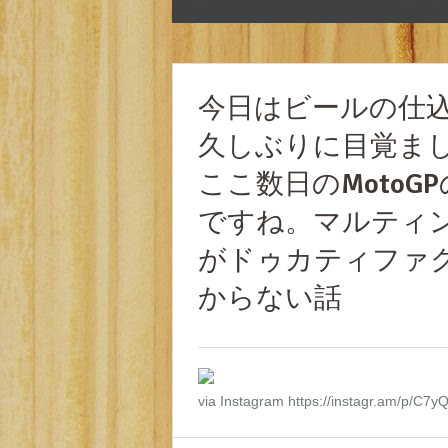
今日はビールの仕
久しぶりに目覚まし
ここ数日のMoto
ですね。マルティ
がドゥカティファ
からない話
via Instagram https://instagr.am/p/C7