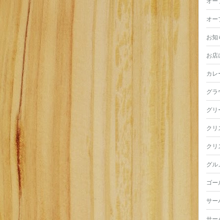
オー
オー
お知
お店
カレ
グラ
グリ
クリ
クリ
グル
ゴー
サー
サー