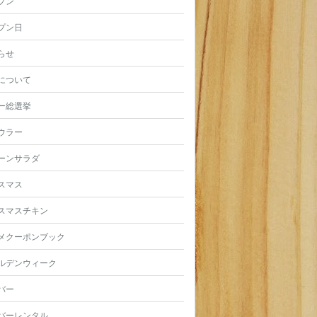
プン
プン日
らせ
について
ー総選挙
ウラー
ーンサラダ
スマス
スマスチキン
メクーポンブック
ルデンウィーク
バー
バーレンタル