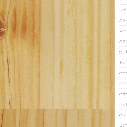
ジビ
スタ
ステ
スプ
たこ
トレ
パー
パー
バケ
ハッ
バレ
ビア