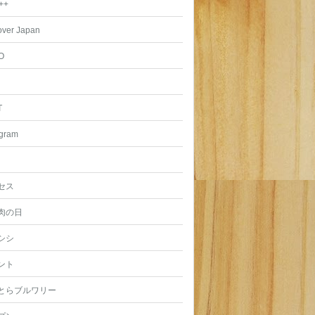
++
over Japan
O
T
agram
セス
肉の日
シシ
ント
とらブルワリー