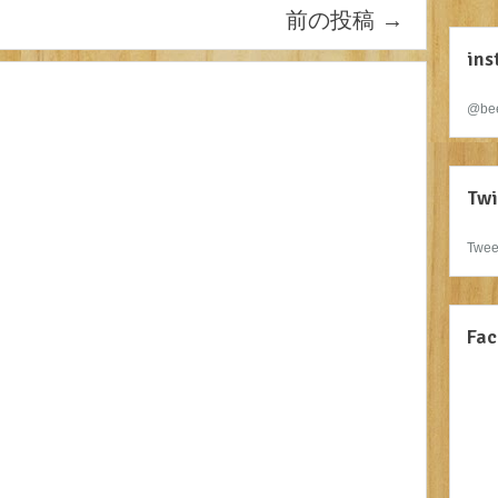
前の投稿
→
ins
@bee
Twi
Twee
Fac