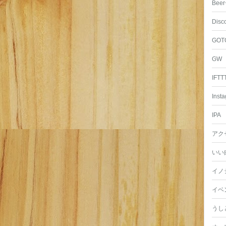
Beer
Disc
GOT
GW
IFTT
Inst
IPA
アク
いい
イノ
イベ
うし