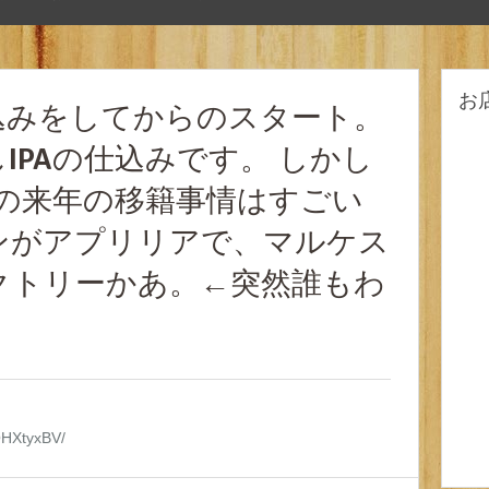
お
込みをしてからのスタート。
IPAの仕込みです。 しかし
GPの来年の移籍事情はすごい
ンがアプリリアで、マルケス
クトリーかあ。←突然誰もわ
yQHXtyxBV/