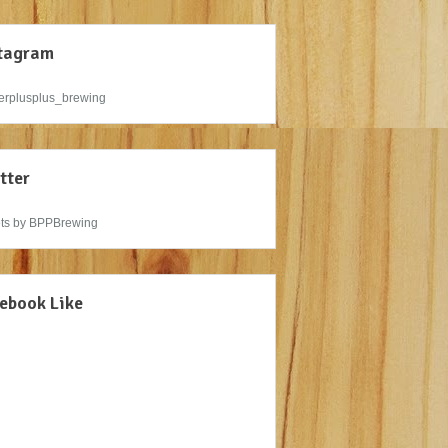
tagram
rplusplus_brewing
tter
ts by BPPBrewing
ebook Like