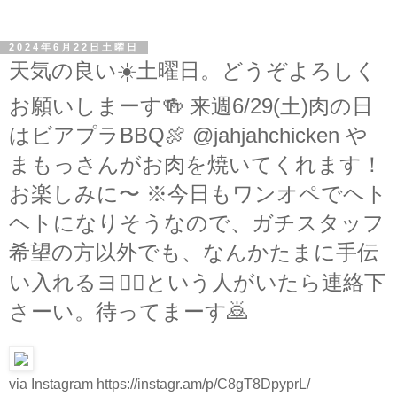
2024年6月22日土曜日
天気の良い☀️土曜日。どうぞよろしく
お願いしまーす🍻 来週6/29(土)肉の日
はビアプラBBQ🍖 @jahjahchicken や
まもっさんがお肉を焼いてくれます！
お楽しみに〜 ※今日もワンオペでヘト
ヘトになりそうなので、ガチスタッフ
希望の方以外でも、なんかたまに手伝
い入れるヨ🙋‍♂️という人がいたら連絡下
さーい。待ってまーす🙇
via Instagram https://instagr.am/p/C8gT8DpyprL/