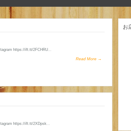
お
stagram https://ift.tt/2FCHRU...
Read More →
stagram https://ift.tt/2XDpsk...