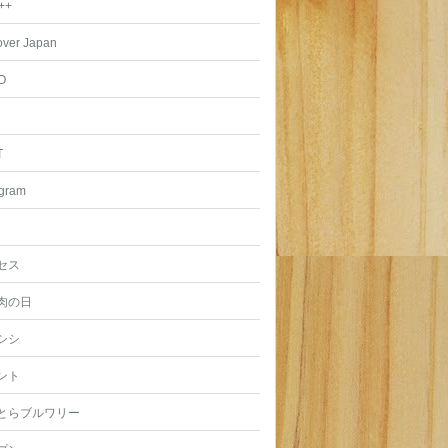
++
over Japan
O
T
agram
セス
肉の日
シシ
ント
とらブルワリー