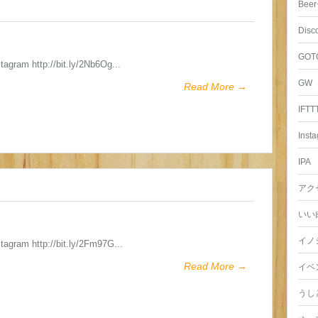
Beer
Disc
GOT
stagram http://bit.ly/2Nb6Og...
GW
Read More →
IFTT
Inst
IPA
アク
いい
イノ
stagram http://bit.ly/2Fm97G...
Read More →
イベ
うし