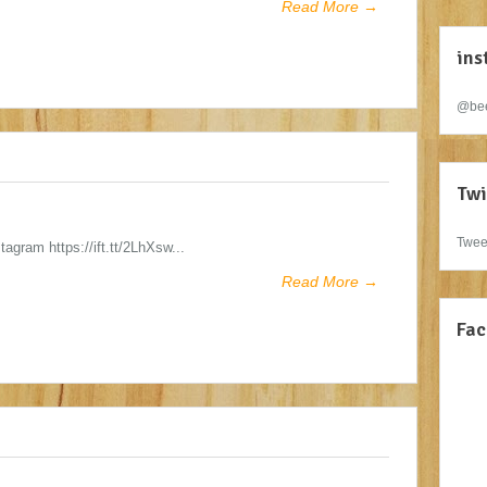
Read More →
ins
@bee
Twi
Twee
stagram https://ift.tt/2LhXsw...
Read More →
Fac