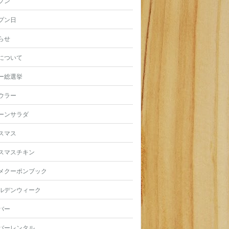
プン
プン日
らせ
について
ー総選挙
ウラー
ーンサラダ
スマス
スマスチキン
メクーポンブック
ルデンウィーク
バー
バーレンタル