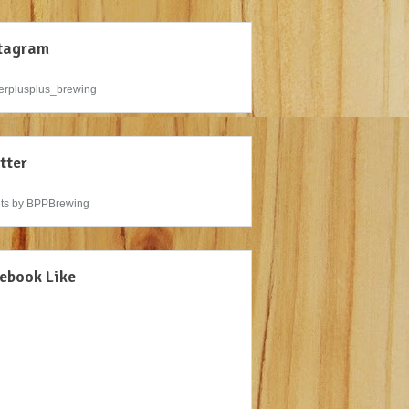
tagram
rplusplus_brewing
tter
ts by BPPBrewing
ebook Like