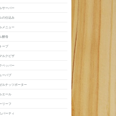
ルサーバー
ルの仕込み
ルメニュー
ル酵母
トープ
マルクピザ
クペッパー
ューパブ
ゼルナッツポーター
ルエール
ーリーフ
ムパーティ