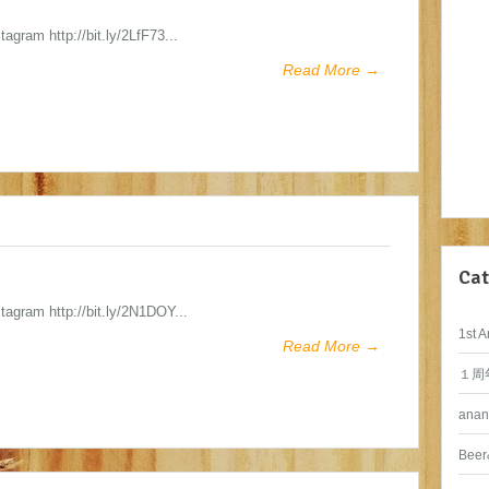
stagram http://bit.ly/2LfF73...
Read More →
Cat
stagram http://bit.ly/2N1DOY...
1st A
Read More →
１周
anan
Beer