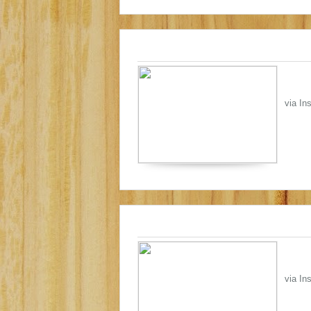
via Ins
via In