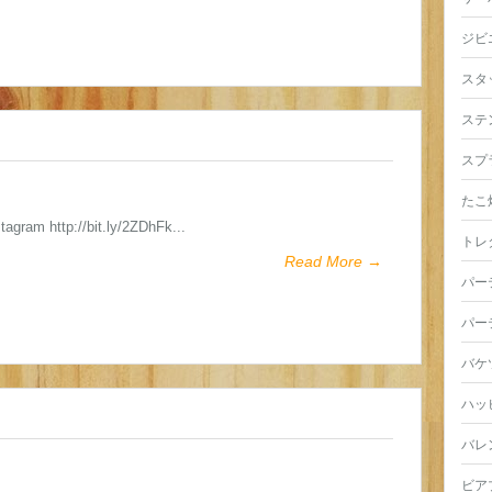
ジビ
スタ
ステ
スプ
たこ
stagram http://bit.ly/2ZDhFk...
トレ
Read More →
パー
パー
バケ
ハッ
バレ
ビア