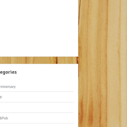
egories
nniversary
年
&Pub