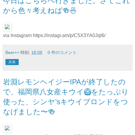
今日はこちらへ行きました。さてこれ
から色々考えねば🍻🍜
via Instagram https://instagr.am/p/C5X3YA0Jql6/
Beer++
時刻:
18:08
0 件のコメント:
共有
岩淵レモンヘイジーIPAが終了したの
で、福岡県八女産キウイ🥝をたっぷり
使った、シンヤ’sキウイブロンドをつ
なげました〜🍻