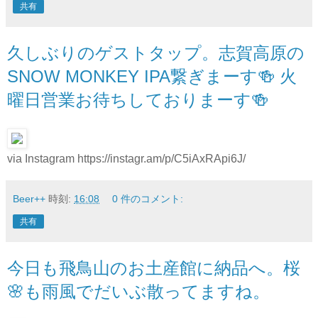
共有
久しぶりのゲストタップ。志賀高原の
SNOW MONKEY IPA繋ぎまーす🍻 火
曜日営業お待ちしておりまーす🍻
via Instagram https://instagr.am/p/C5iAxRApi6J/
Beer++
時刻:
16:08
0 件のコメント:
共有
今日も飛鳥山のお土産館に納品へ。桜
🌸も雨風でだいぶ散ってますね。