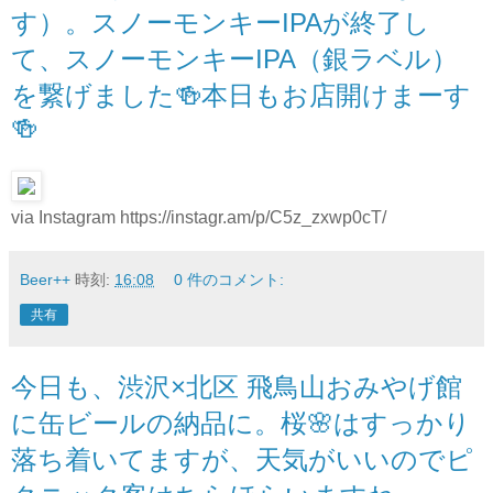
す）。スノーモンキーIPAが終了し
て、スノーモンキーIPA（銀ラベル）
を繋げました🍻本日もお店開けまーす
🍻
via Instagram https://instagr.am/p/C5z_zxwp0cT/
Beer++
時刻:
16:08
0 件のコメント:
共有
今日も、渋沢×北区 飛鳥山おみやげ館
に缶ビールの納品に。桜🌸はすっかり
落ち着いてますが、天気がいいのでピ