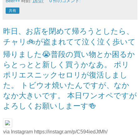
Beer++
時刻:
16:07
0 件のコメント:
共有
昨日、お店を閉めて帰ろうとしたら、
チャリ🚲が盗まれてて泣く泣く歩いて
帰りました😭普段の買い物とか困るか
らとっとと新しく買うかなあ。 ポリ
ポリエスニックセロリが復活しまし
た。 トビウオ焼いたんですが、なか
なか大きいです。 本日ワンオペですが
よろしくお願いしまーす🍻
via Instagram https://instagr.am/p/C594iedJtMh/