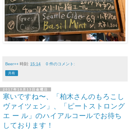
Beer++
時刻:
15:14
0 件のコメント:
共有
2017年10月13日金曜日
寒いですね〜、「柏木さんのもろこし
ヴァイツェン」、「ピートストロング
エ ー ル」のハイアルコールでお待ち
しております！