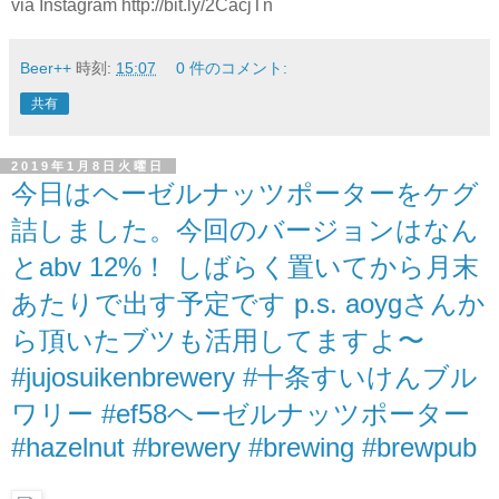
via Instagram http://bit.ly/2CacjTn
Beer++
時刻:
15:07
0 件のコメント:
共有
2019年1月8日火曜日
今日はヘーゼルナッツポーターをケグ
詰しました。今回のバージョンはなん
とabv 12%！ しばらく置いてから月末
あたりで出す予定です p.s. aoygさんか
ら頂いたブツも活用してますよ〜
#jujosuikenbrewery #十条すいけんブル
ワリー #ef58ヘーゼルナッツポーター
#hazelnut #brewery #brewing #brewpub