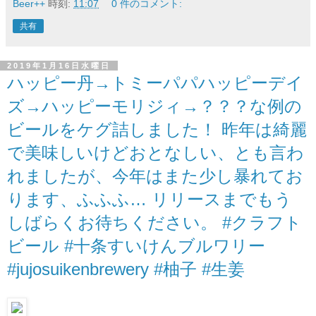
Beer++
時刻:
11:07
0 件のコメント:
共有
2019年1月16日水曜日
ハッピー丹→トミーパパハッピーデイ
ズ→ハッピーモリジィ→？？？な例の
ビールをケグ詰しました！ 昨年は綺麗
で美味しいけどおとなしい、とも言わ
れましたが、今年はまた少し暴れてお
ります、ふふふ… リリースまでもう
しばらくお待ちください。 #クラフト
ビール #十条すいけんブルワリー
#jujosuikenbrewery #柚子 #生姜