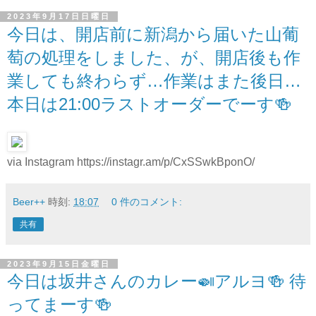
2023年9月17日日曜日
今日は、開店前に新潟から届いた山葡
萄の処理をしました、が、開店後も作
業しても終わらず…作業はまた後日…
本日は21:00ラストオーダーでーす🍻
via Instagram https://instagr.am/p/CxSSwkBponO/
Beer++
時刻:
18:07
0 件のコメント:
共有
2023年9月15日金曜日
今日は坂井さんのカレー🍛アルヨ🍻 待
ってまーす🍻