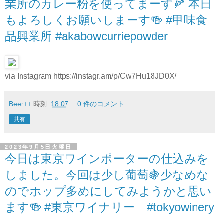
業所のカレー粉を使ってまーす🍕 本日
もよろしくお願いしまーす🍻 #甲味食
品興業所 #akabowcurriepowder
via Instagram https://instagr.am/p/Cw7Hu18JD0X/
Beer++
時刻:
18:07
0 件のコメント:
共有
2023年9月5日火曜日
今日は東京ワインポーターの仕込みを
しました。今回は少し葡萄🍇少なめな
のでホップ多めにしてみようかと思い
ます🍻 #東京ワイナリー #tokyowinery