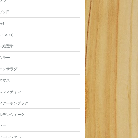
プン
プン日
らせ
について
ー総選挙
ウラー
ーンサラダ
スマス
スマスチキン
メクーポンブック
ルデンウィーク
バー
バーレンタル