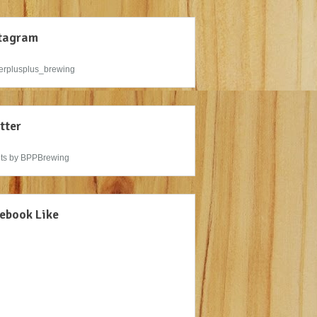
tagram
rplusplus_brewing
tter
ts by BPPBrewing
ebook Like