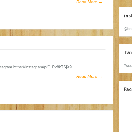
Read More →
ins
@bee
Twi
Twee
stagram https://instagr.am/p/C_Pv8kTSjX9...
Read More →
Fac