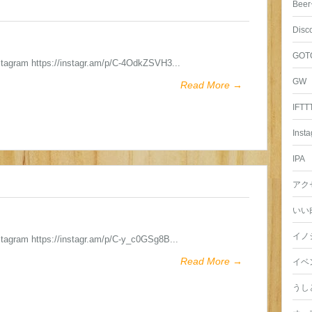
Beer
Disc
GOT
stagram https://instagr.am/p/C-4OdkZSVH3...
GW
Read More →
IFTT
Inst
IPA
アク
いい
イノ
stagram https://instagr.am/p/C-y_c0GSg8B...
Read More →
イベ
うし