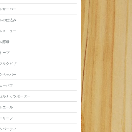
ルサーバー
ルの仕込み
ルメニュー
ル酵母
トープ
マルクピザ
クペッパー
ューパブ
ゼルナッツポーター
ルエール
ーリーフ
ムパーティ