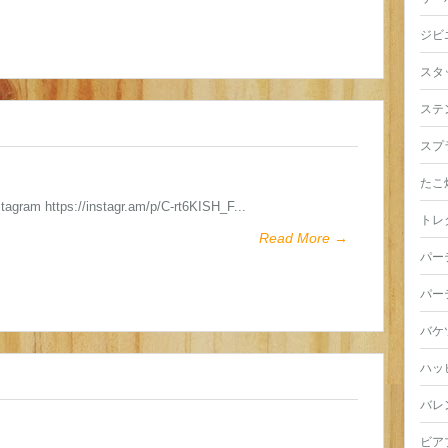
ジビ
スタ
ステ
スプ
たこ
stagram https://instagr.am/p/C-rt6KISH_F...
トレ
Read More →
パー
パー
バケ
ハッ
バレ
ビア