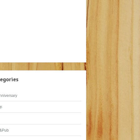
egories
nniversary
年
&Pub