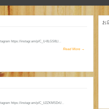
お
stagram https://instagr.am/p/C_U-8LGS8Ll...
Read More →
stagram https://instagr.am/p/C_U2ZKMSDrU...