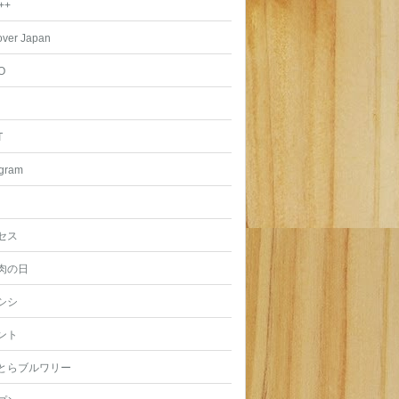
++
over Japan
O
T
agram
セス
肉の日
シシ
ント
とらブルワリー