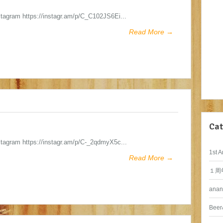
stagram https://instagr.am/p/C_C102JS6Ei...
Read More →
Cat
stagram https://instagr.am/p/C-_2qdmyX5c...
1st A
Read More →
１周
anan
Beer