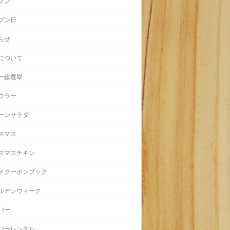
プン
プン日
らせ
について
ー総選挙
ウラー
ーンサラダ
スマス
スマスチキン
メクーポンブック
ルデンウィーク
バー
バーレンタル