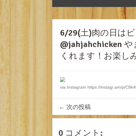
6/29(土)肉の日はビ
@jahjahchic
くれます！お楽しみ
via Instagram https://instagr.am/p/C8k
←
次の投稿
0 コメント: