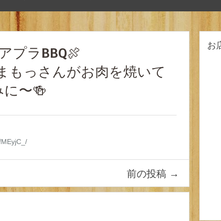
お
アプラBBQ🍖
ken やまもっさんがお肉を焼いて
に〜🍻
4fMEyjC_/
前の投稿
→