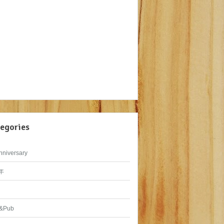
egories
nniversary
年
&Pub