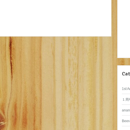
Cat
1st A
１周
anan
Beer