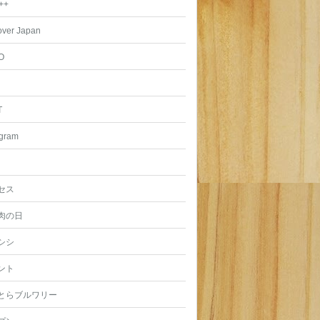
++
over Japan
O
T
agram
セス
肉の日
シシ
ント
とらブルワリー