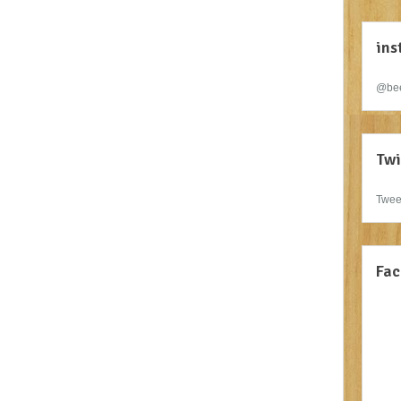
ins
@bee
Twi
Twee
Fac