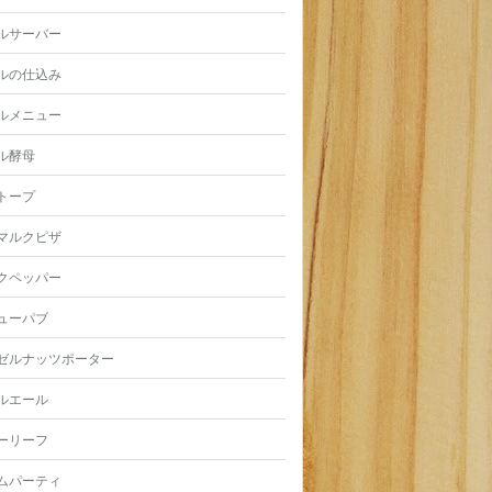
ルサーバー
ルの仕込み
ルメニュー
ル酵母
トープ
マルクピザ
クペッパー
ューパブ
ゼルナッツポーター
ルエール
ーリーフ
ムパーティ