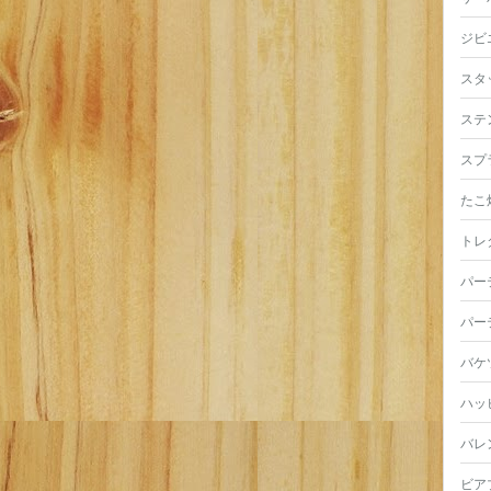
ジビ
スタ
ステ
スプ
たこ
トレ
パー
パー
バケ
ハッ
バレ
ビア