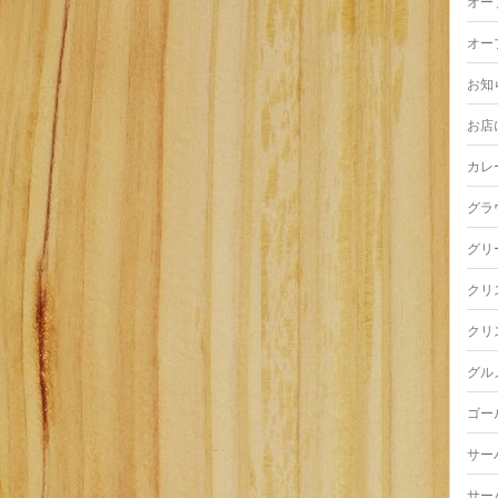
オー
オー
お知
お店
カレ
グラ
グリ
クリ
クリ
グル
ゴー
サー
サー