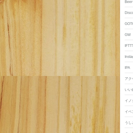
Beer
Disc
GOT
GW
IFTT
Inst
IPA
アク
いい
イノ
イベ
うし