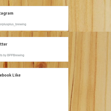
tagram
rplusplus_brewing
tter
ts by BPPBrewing
ebook Like