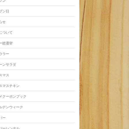
プン
プン日
らせ
について
ー総選挙
ウラー
ーンサラダ
スマス
スマスチキン
メクーポンブック
ルデンウィーク
バー
バーレンタル