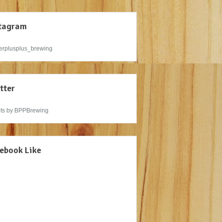
tagram
rplusplus_brewing
tter
ts by BPPBrewing
ebook Like