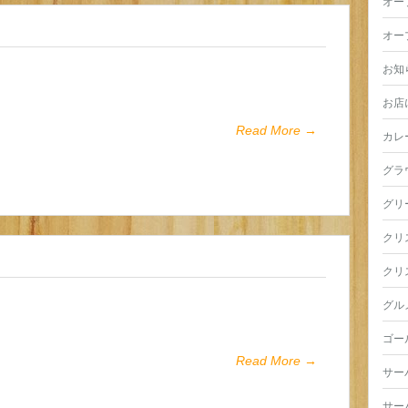
オー
オー
お知
お店
Read More →
カレ
グラ
グリ
クリ
クリ
グル
ゴー
Read More →
サー
サー