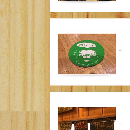
...
...