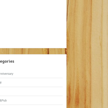
egories
nniversary
年
&Pub