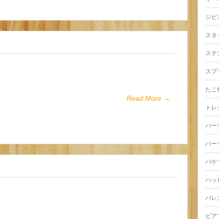
ジビ
スタ
ステ
スプ
たこ
Read More →
トレ
パー
パー
バケ
ハッ
バレ
ビア