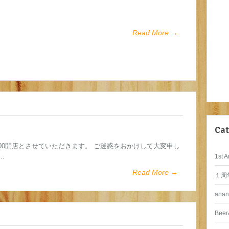
Read More →
Cat
6:00開店とさせていただきます。 ご迷惑をおかけして大変申し
.
1st A
Read More →
１周
anan
Beer