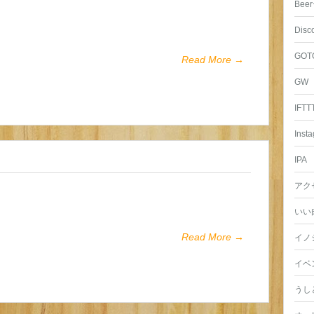
Beer
Disc
GOT
Read More →
GW
IFTT
Inst
IPA
アク
いい
Read More →
イノ
イベ
うし