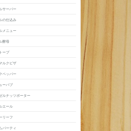
ルサーバー
ルの仕込み
ルメニュー
ル酵母
トープ
マルクピザ
クペッパー
ューパブ
ゼルナッツポーター
ルエール
ーリーフ
ムパーティ