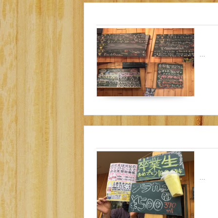
...
...