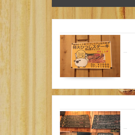
...
...