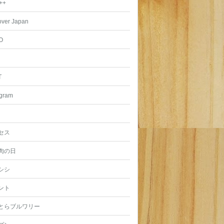
++
over Japan
O
T
agram
セス
肉の日
シシ
ント
とらブルワリー