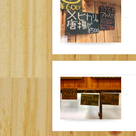
...
...