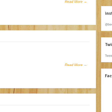
Read More →
ins
@bee
Twi
Twee
Read More →
Fac