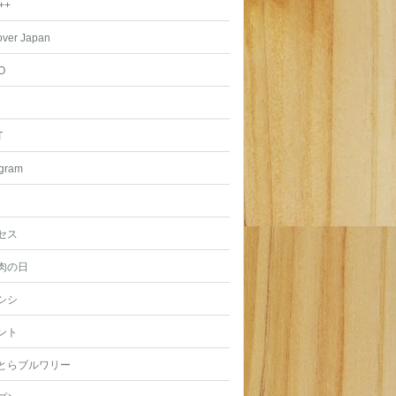
++
over Japan
O
T
agram
セス
肉の日
シシ
ント
とらブルワリー