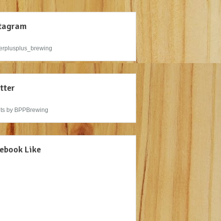
tagram
rplusplus_brewing
tter
ts by BPPBrewing
ebook Like