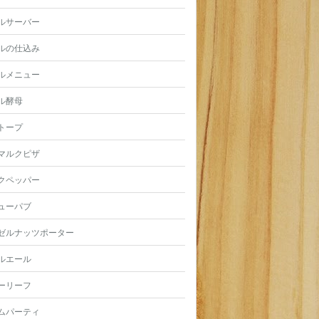
ルサーバー
ルの仕込み
ルメニュー
ル酵母
トープ
マルクピザ
クペッパー
ューパブ
ゼルナッツポーター
ルエール
ーリーフ
ムパーティ