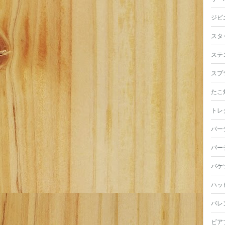
ジビ
スタ
ステ
スプ
たこ
トレ
パー
パー
バケ
ハッ
バレ
ビア