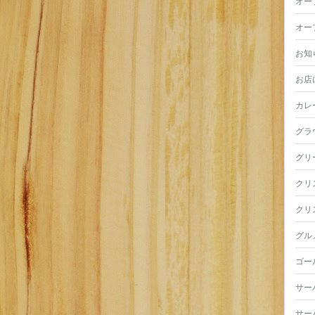
オー
オー
お知
お店
カレ
グラ
グリ
クリ
クリ
グル
ゴー
サー
サー