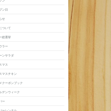
プン
プン日
らせ
について
ー総選挙
ウラー
ーンサラダ
スマス
スマスチキン
メクーポンブック
ルデンウィーク
バー
バーレンタル