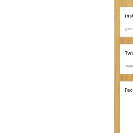
ins
@bee
Twi
Twee
Fac