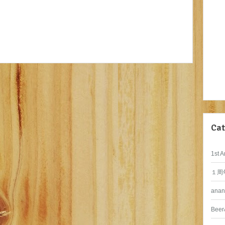
Cat
1st A
１周
anan
Beer