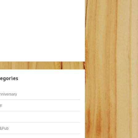
egories
nniversary
年
&Pub