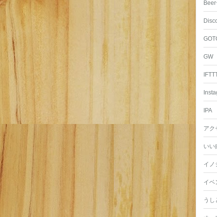
Beer
Disc
GOT
GW
IFTT
Inst
IPA
アク
いい
イノ
イベ
うし