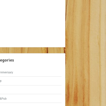
egories
nniversary
年
&Pub