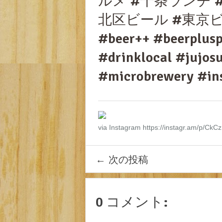
ルメ #十条ランチ 
北区ビール #東京ビール 
#beer++ #beerplusp
#drinklocal #jujos
#microbrewery #in
via Instagram https://instagr.am/p/C
←
次の投稿
0 コメント: