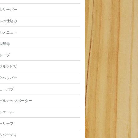
ルサーバー
ルの仕込み
ルメニュー
ル酵母
トープ
マルクピザ
クペッパー
ューパブ
ゼルナッツポーター
ルエール
ーリーフ
ムパーティ