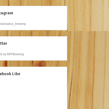
tagram
rplusplus_brewing
tter
ts by BPPBrewing
ebook Like