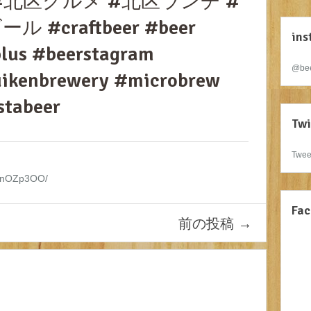
#北区グルメ #北区ランチ #
#craftbeer #beer
ins
lus #beerstagram
@bee
uikenbrewery #microbrew
stabeer
Twi
Twee
kCznOZp3OO/
Fac
前の投稿
→