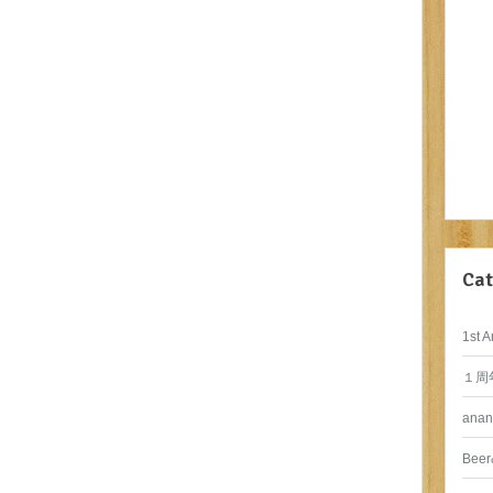
Cat
1st A
１周
anan
Beer