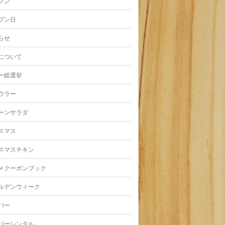
プン
プン日
らせ
について
ー総選挙
ウラー
ーンサラダ
スマス
スマスチキン
メクーポンブック
ルデンウィーク
バー
バーレンタル