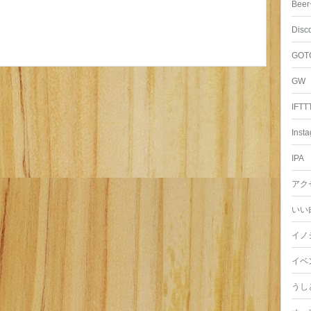
Beer
Disc
GOT
GW
IFTT
Inst
IPA
アク
いい
イノ
イベ
うし