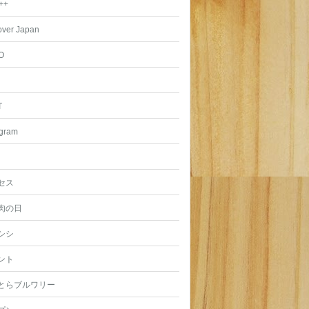
++
over Japan
O
T
agram
セス
肉の日
シシ
ント
とらブルワリー