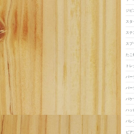
ジビ
スタ
ステ
スプ
たこ
トレ
パー
パー
バケ
ハッ
バレ
ビア