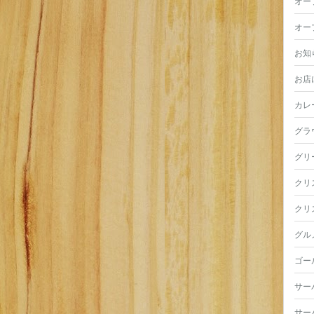
オー
オー
お知
お店
カレ
グラ
グリ
クリ
クリ
グル
ゴー
サー
サー