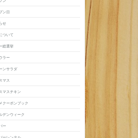
プン
プン日
らせ
について
ー総選挙
ウラー
ーンサラダ
スマス
スマスチキン
メクーポンブック
ルデンウィーク
バー
バーレンタル