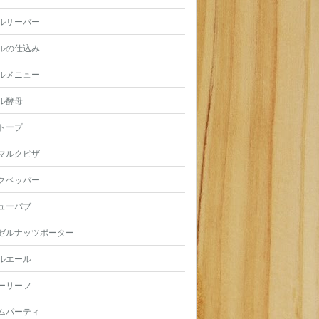
ルサーバー
ルの仕込み
ルメニュー
ル酵母
トープ
マルクピザ
クペッパー
ューパブ
ゼルナッツポーター
ルエール
ーリーフ
ムパーティ