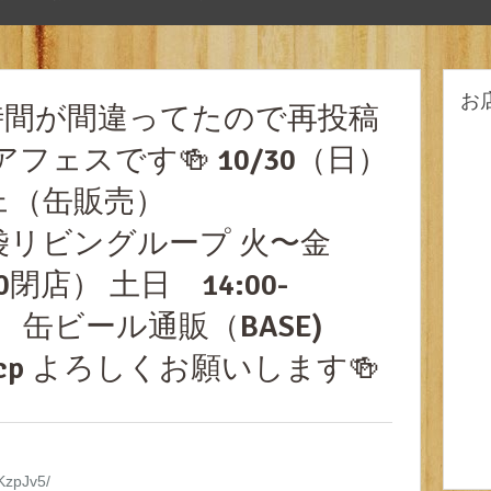
お
業時間が間違ってたので再投稿
ビアフェスです🍻 10/30（日）
ェ（缶販売）
）池袋リビングループ 火〜金
2:30閉店） 土日 14:00-
閉店） 缶ビール通販（BASE)
/yhGjAcp よろしくお願いします🍻
lKzpJv5/