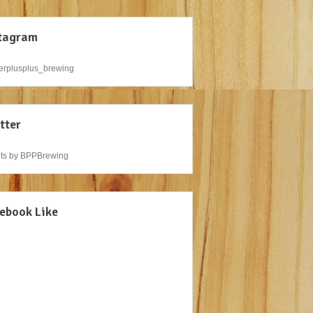
tagram
rplusplus_brewing
tter
ts by BPPBrewing
ebook Like