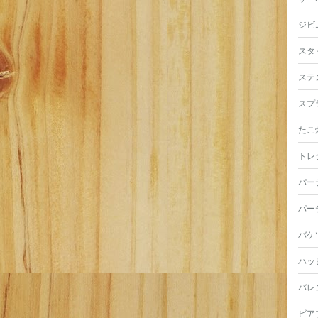
ジビ
スタ
ステ
スプ
たこ
トレ
パー
パー
バケ
ハッ
バレ
ビア