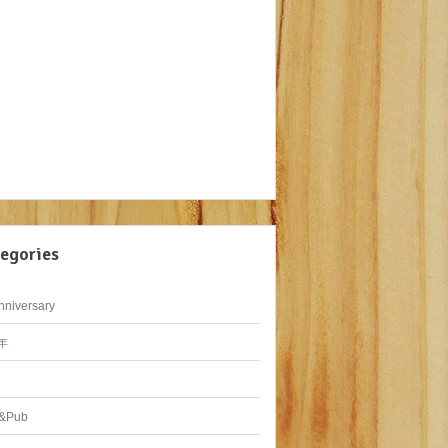
egories
nniversary
年
&Pub