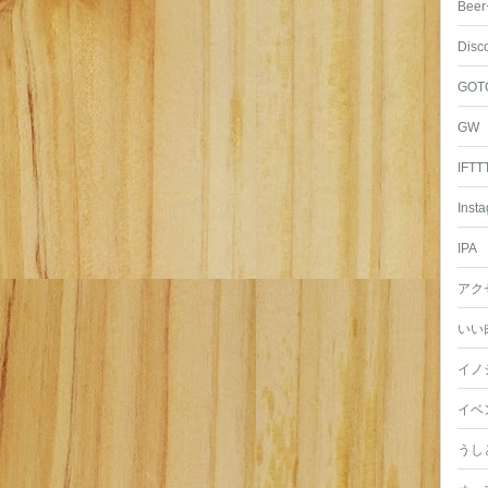
Beer
Disc
GOT
GW
IFTT
Inst
IPA
アク
いい
イノ
イベ
うし