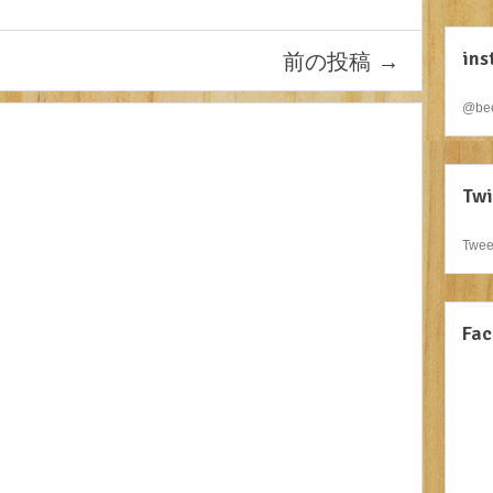
ins
前の投稿
→
@bee
Twi
Twee
Fac