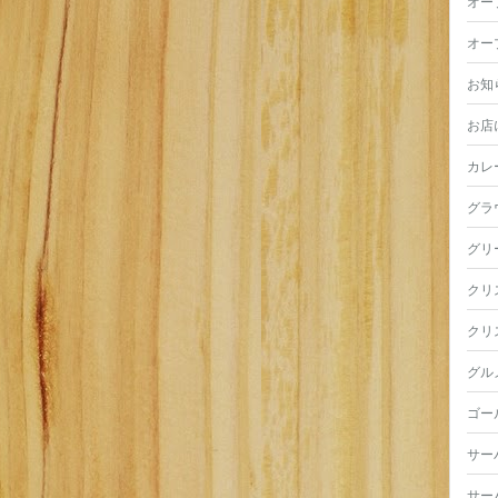
オー
オー
お知
お店
カレ
グラ
グリ
クリ
クリ
グル
ゴー
サー
サー