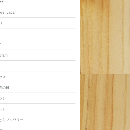
++
over Japan
O
T
agram
セス
肉の日
シシ
ント
とらブルワリー