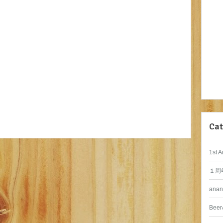
Cat
1st A
１周
anan
Beer