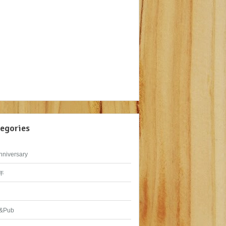
egories
nniversary
年
&Pub