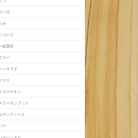
プン
プン日
らせ
について
ー総選挙
ウラー
ーンサラダ
スマス
スマスチキン
メクーポンブック
ルデンウィーク
バー
バーレンタル