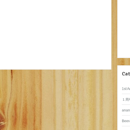
Cat
1st A
１周
anan
Beer