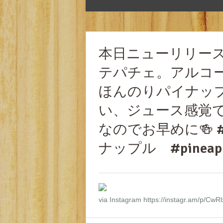
本日ニューリリース
テパチェ。アルコ
ほんのりパイナッ
い、ジュース感覚
なのでお早めに🍻 #
ナップル #pineapp
via Instagram https://instagr.am/p/CwR