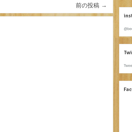
前の投稿
→
ins
@bee
Twi
Twee
Fac