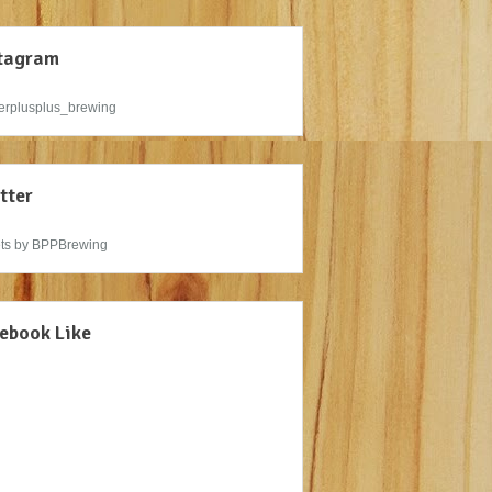
tagram
rplusplus_brewing
tter
ts by BPPBrewing
ebook Like