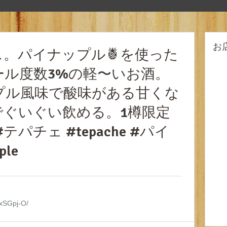
お
。パイナップル🍍を使った
ール度数3%の軽〜いお酒。
プル風味で酸味がある甘くな
でぐいぐい飲める。1樽限定
テパチェ #tepache #パイ
le
lxSGpj-O/