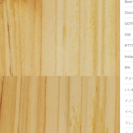
Beer
Disc
GOT
GW
IFTT
Inst
IPA
アク
いい
イノ
イベ
うし