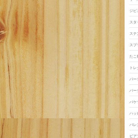
ジビ
スタ
ステ
スプ
たこ
トレ
パー
パー
バケ
ハッ
バレ
ビア