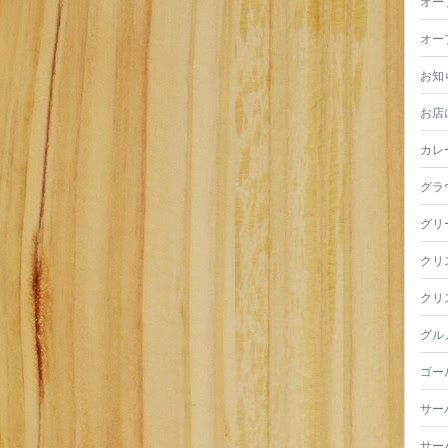
オー
オー
お知
お店
カレ
グラ
グリ
クリ
クリ
グル
ゴー
サー
サー