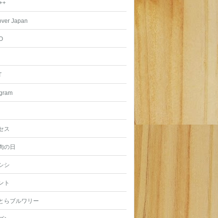
++
over Japan
O
T
agram
セス
肉の日
シシ
ント
とらブルワリー