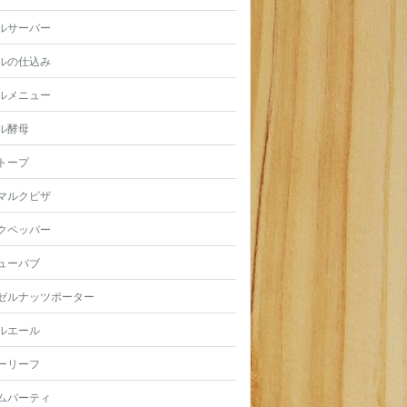
ルサーバー
ルの仕込み
ルメニュー
ル酵母
トープ
マルクピザ
クペッパー
ューパブ
ゼルナッツポーター
ルエール
ーリーフ
ムパーティ