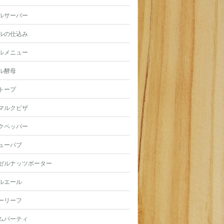
ルサーバー
ルの仕込み
ルメニュー
ル酵母
トープ
マルクピザ
クペッパー
ューパブ
ゼルナッツポーター
ルエール
ーリーフ
ムパーティ