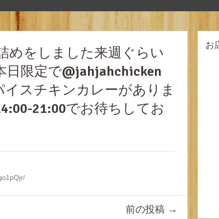
お
グ詰めをしました来週ぐらい
定で@jahjahchicken
パイスチキンカレーがありま
:00-21:00でお待ちしてお
go1pQjr/
前の投稿
→