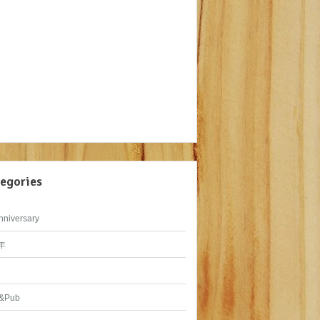
egories
nniversary
年
&Pub