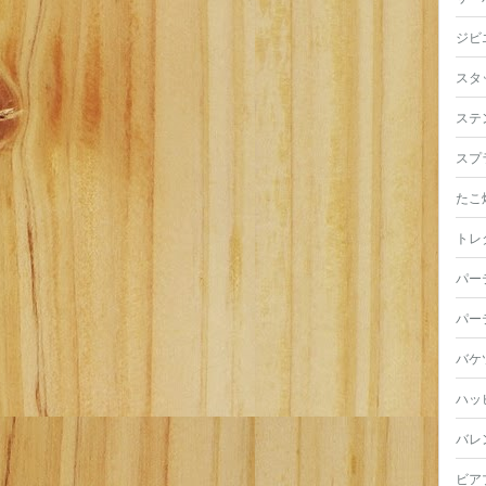
ジビ
スタ
ステ
スプ
たこ
トレ
パー
パー
バケ
ハッ
バレ
ビア