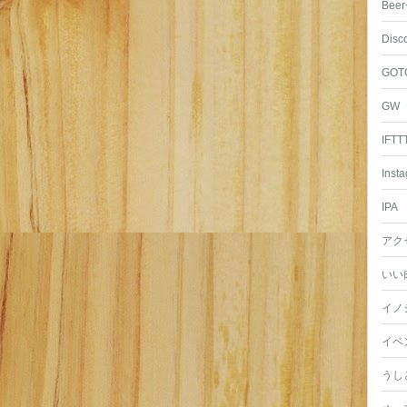
Beer
Disc
GOT
GW
IFTT
Inst
IPA
アク
いい
イノ
イベ
うし