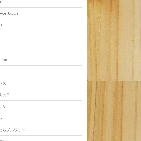
++
over Japan
O
T
agram
セス
肉の日
シシ
ント
とらブルワリー