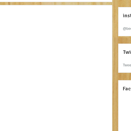
ins
@bee
Twi
Twee
Fac