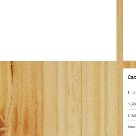
Cat
1st A
１周
anan
Beer