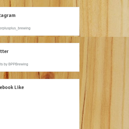
tagram
rplusplus_brewing
tter
ts by BPPBrewing
ebook Like