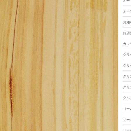
オー
オー
お知
お店
カレ
グラ
グリ
クリ
クリ
グル
ゴー
サー
サー