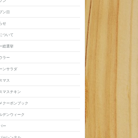
プン
プン日
らせ
について
ー総選挙
ウラー
ーンサラダ
スマス
スマスチキン
メクーポンブック
ルデンウィーク
バー
バーレンタル