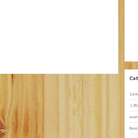
Cat
1st A
１周
anan
Beer