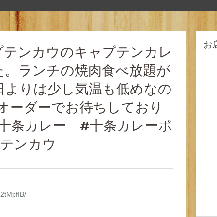
お
プテンカウのキャプテンカレ
た。ランチの焼肉食べ放題が
昨日よりは少し気温も低めなの
ストオーダーでお待ちしており
 #十条カレー #十条カレーポ
プテンカウ
U2tMpfIB/