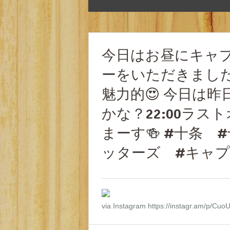
今日はお昼にキャ
ーをいただきまし
魅力的😍 今日は
かな？22:00ラ
まーす🍻 #十条
ッターズ #キャ
via Instagram https://instagr.am/p/Cuo