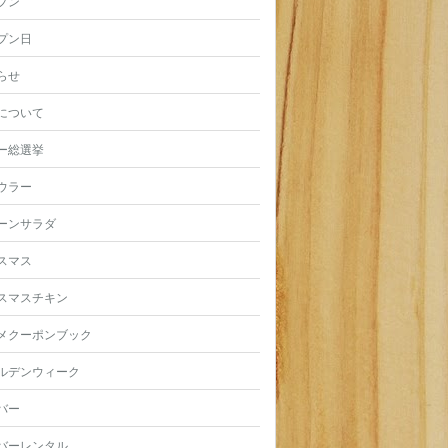
プン
プン日
らせ
について
ー総選挙
ウラー
ーンサラダ
スマス
スマスチキン
メクーポンブック
ルデンウィーク
バー
バーレンタル