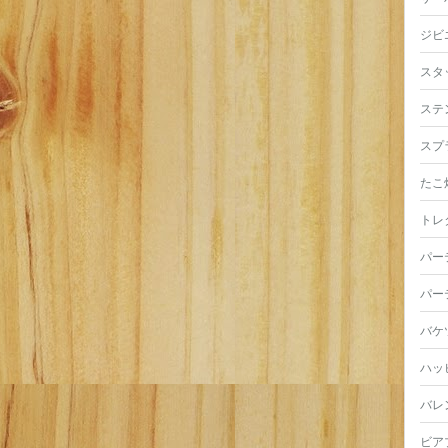
ジビ
スタ
ステ
スプ
たこ
トレ
パー
パー
バケ
ハッ
バレ
ビア