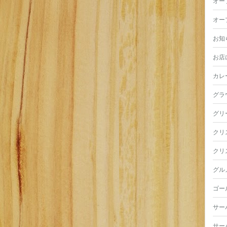
オー
オー
お知
お店
カレ
グラ
グリ
クリ
クリ
グル
ゴー
サー
サー