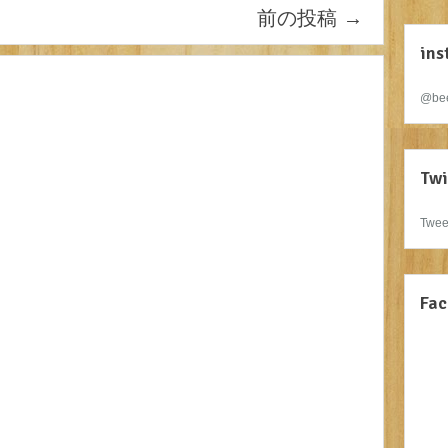
前の投稿
→
ins
@bee
Twi
Twee
Fac