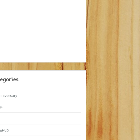
egories
nniversary
年
&Pub