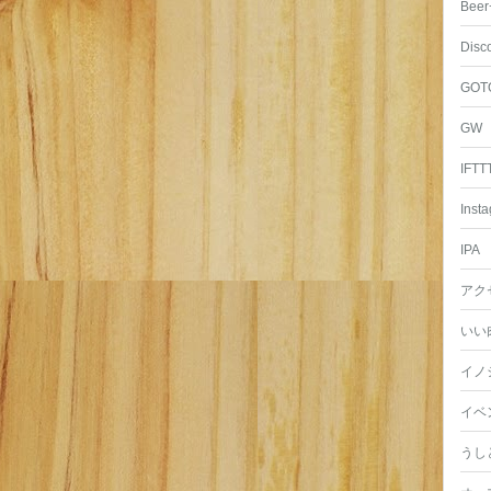
Beer
Disc
GOT
GW
IFTT
Inst
IPA
アク
いい
イノ
イベ
うし