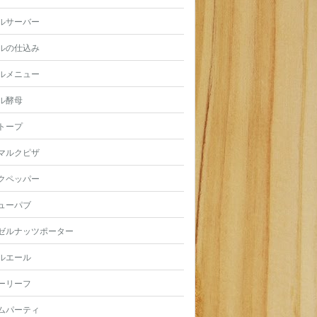
ルサーバー
ルの仕込み
ルメニュー
ル酵母
トープ
マルクピザ
クペッパー
ューパブ
ゼルナッツポーター
ルエール
ーリーフ
ムパーティ