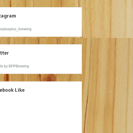
tagram
rplusplus_brewing
tter
ts by BPPBrewing
ebook Like