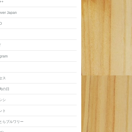
++
over Japan
O
T
agram
セス
肉の日
シシ
ント
とらブルワリー