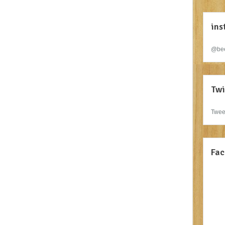
ins
@bee
Twi
Twee
Fac