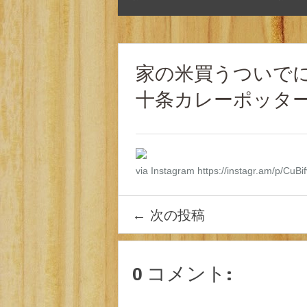
家の米買うついでに
十条カレーポッター
via Instagram https://instagr.am/p/CuB
←
次の投稿
0 コメント: