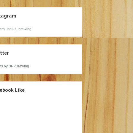
tagram
rplusplus_brewing
tter
ts by BPPBrewing
ebook Like