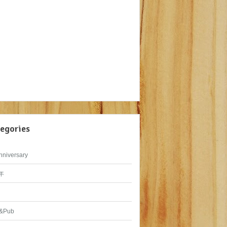
egories
nniversary
年
&Pub