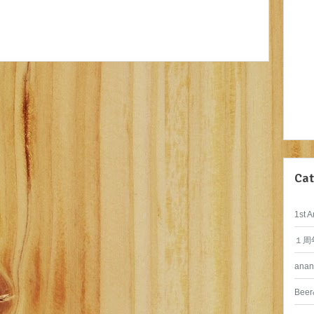
Cat
1st A
１周
anan
Beer