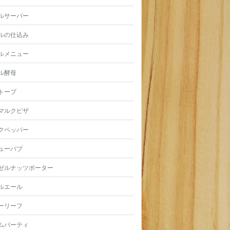
ルサーバー
ルの仕込み
ルメニュー
ル酵母
トープ
マルクピザ
クペッパー
ューパブ
ゼルナッツポーター
ルエール
ーリーフ
ムパーティ