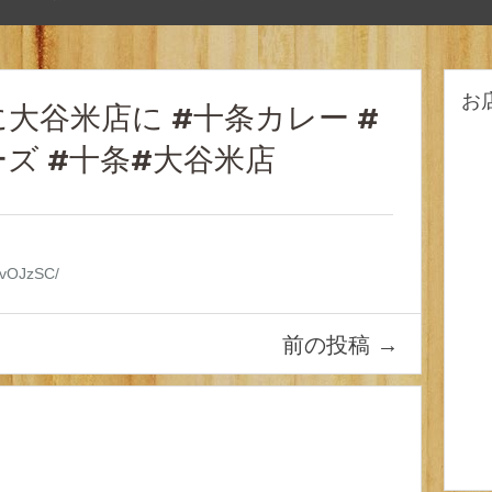
お
大谷米店に #十条カレー #
ズ #十条#大谷米店
ifvOJzSC/
前の投稿
→