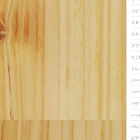
ジビ
スタ
ステ
スプ
たこ
トレ
パー
パー
バケ
ハッ
バレ
ビア