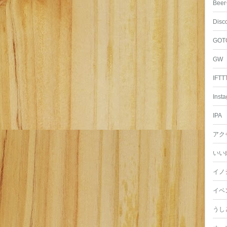
Beer
Disc
GOT
GW
IFTT
Inst
IPA
アク
いい
イノ
イベ
うし