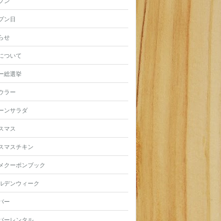
プン
プン日
らせ
について
ー総選挙
ウラー
ーンサラダ
スマス
スマスチキン
メクーポンブック
ルデンウィーク
バー
バーレンタル