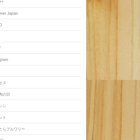
++
over Japan
O
T
agram
セス
肉の日
シシ
ント
とらブルワリー