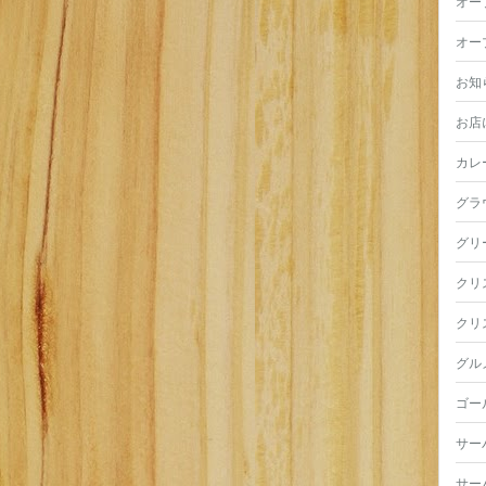
オー
オー
お知
お店
カレ
グラ
グリ
クリ
クリ
グル
ゴー
サー
サー