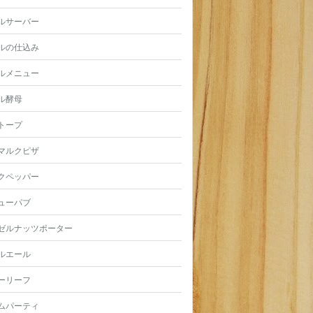
ルサーバー
ルの仕込み
ルメニュー
ル酵母
トープ
マルクピザ
クペッパー
ューパブ
ゼルナッツポーター
ルエール
ーリーフ
ムパーティ