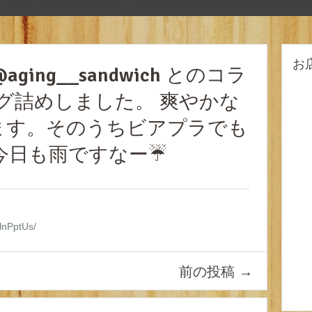
お
 @aging__sandwich とのコラ
ケグ詰めしました。 爽やかな
ます。そのうちビアプラでも
今日も雨ですなー☔️
5lnPptUs/
前の投稿
→