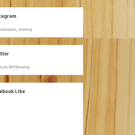
tagram
rplusplus_brewing
tter
ts by BPPBrewing
ebook Like