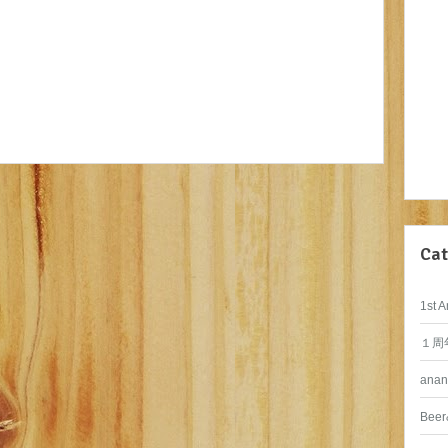
Cat
1st A
１周
anan
Beer