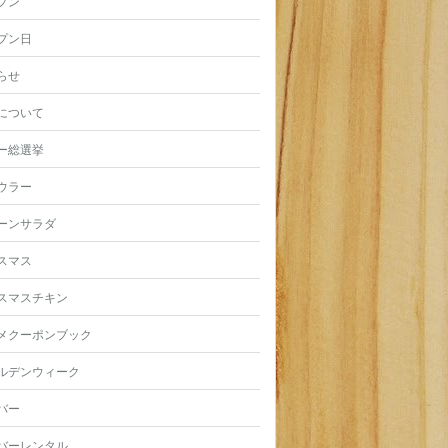
プン
プン日
らせ
について
ー総選挙
ウラー
ーンサラダ
スマス
スマスチキン
メクーポンブック
ルデンウィーク
バー
バーレンタル