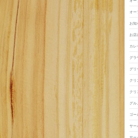
オー
オー
お知
お店
カレ
グラ
グリ
クリ
クリ
グル
ゴー
サー
サー