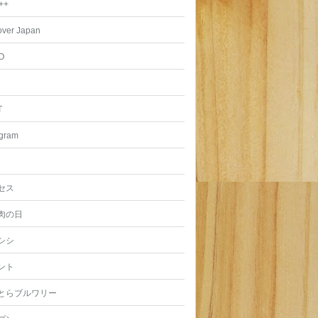
++
over Japan
O
T
agram
セス
肉の日
シシ
ント
とらブルワリー