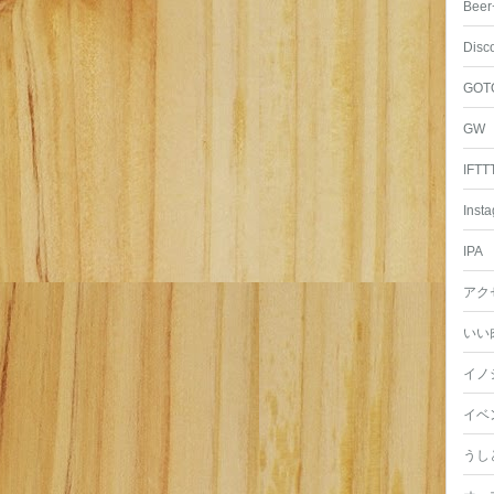
Beer
Disc
GOT
GW
IFTT
Inst
IPA
アク
いい
イノ
イベ
うし