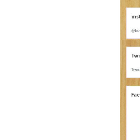
ins
@bee
Twi
Twee
Fac