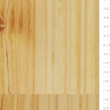
ジビ
スタ
ステ
スプ
たこ
トレ
パー
パー
バケ
ハッ
バレ
ビア