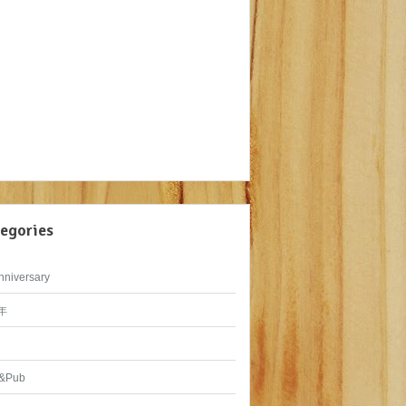
egories
nniversary
年
&Pub