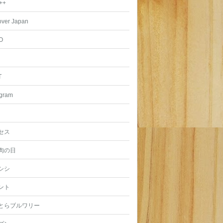
++
over Japan
O
T
agram
セス
肉の日
シシ
ント
とらブルワリー