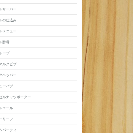
ルサーバー
ルの仕込み
ルメニュー
ル酵母
トープ
マルクピザ
クペッパー
ューパブ
ゼルナッツポーター
ルエール
ーリーフ
ムパーティ