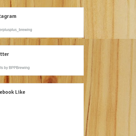
tagram
rplusplus_brewing
tter
ts by BPPBrewing
ebook Like