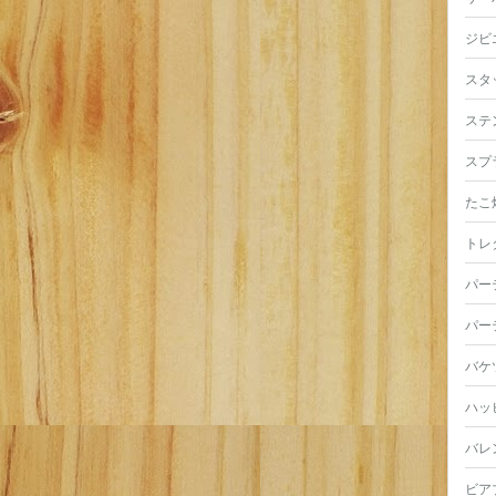
ジビ
スタ
ステ
スプ
たこ
トレ
パー
パー
バケ
ハッ
バレ
ビア