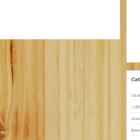
Cat
1st A
１周
anan
Beer