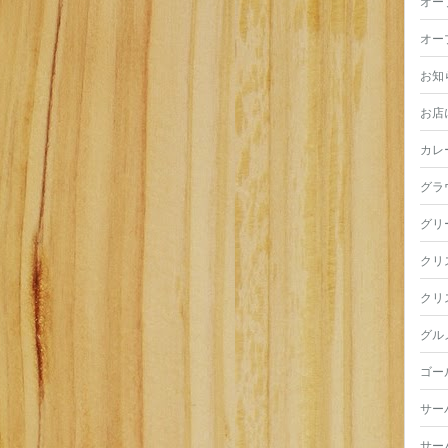
オー
オー
お知
お店
カレ
グラ
グリ
クリ
クリ
グル
ゴー
サー
サー