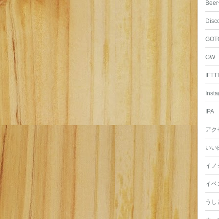
Beer
Disc
GOT
GW
IFTT
Inst
IPA
アク
いい
イノ
イベ
うし