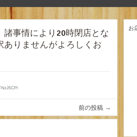
お
、諸事情により20時閉店とな
訳ありませんがよろしくお
TFNzJ5CP/
前の投稿
→