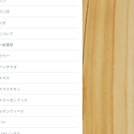
プン
プン日
らせ
について
ー総選挙
ウラー
ーンサラダ
スマス
スマスチキン
メクーポンブック
ルデンウィーク
バー
バーレンタル