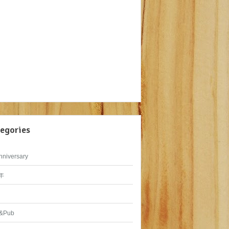
egories
nniversary
年
&Pub