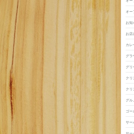
オー
オー
お知
お店
カレ
グラ
グリ
クリ
クリ
グル
ゴー
サー
サー