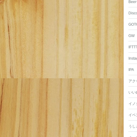
Beer
Disc
GOT
GW
IFTT
Inst
IPA
アク
いい
イノ
イベ
うし