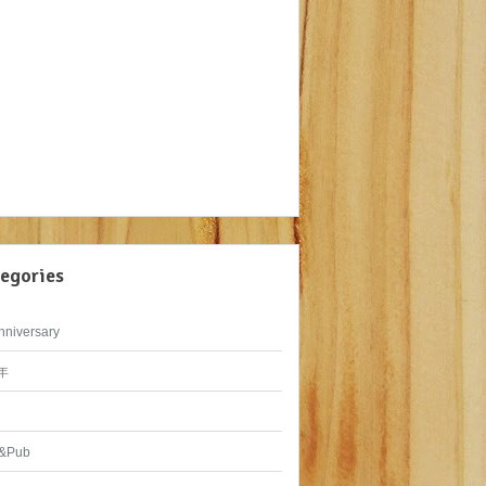
egories
nniversary
年
&Pub