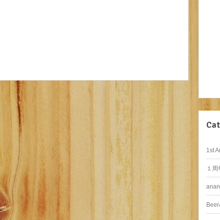
Cat
1st A
１周
anan
Beer