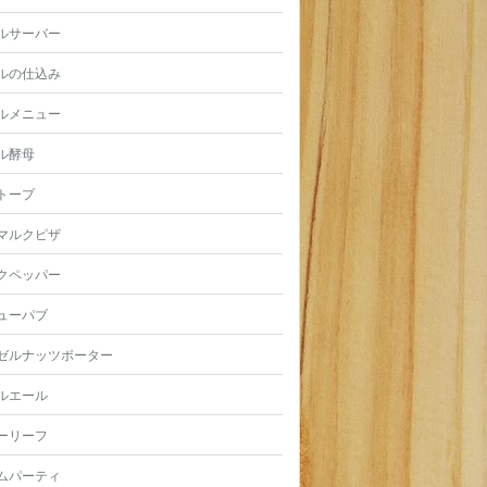
ルサーバー
ルの仕込み
ルメニュー
ル酵母
トープ
マルクピザ
クペッパー
ューパブ
ゼルナッツポーター
ルエール
ーリーフ
ムパーティ