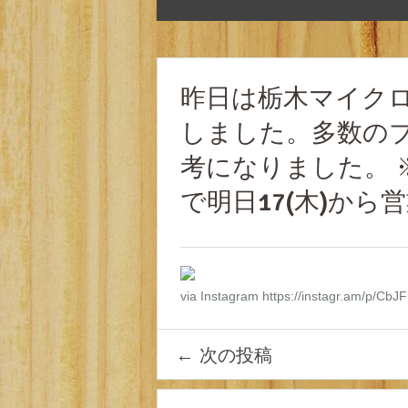
昨日は栃木マイク
しました。多数の
考になりました。 ※B
で明日17(木)から
via Instagram https://instagr.am/p/CbJ
←
次の投稿