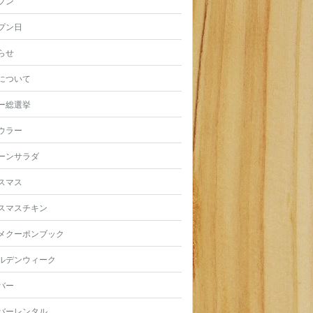
プン
プン日
らせ
について
ー総選挙
ウラー
ーンサラダ
スマス
スマスチキン
メクーポンブック
ルデンウィーク
バー
バーレンタル