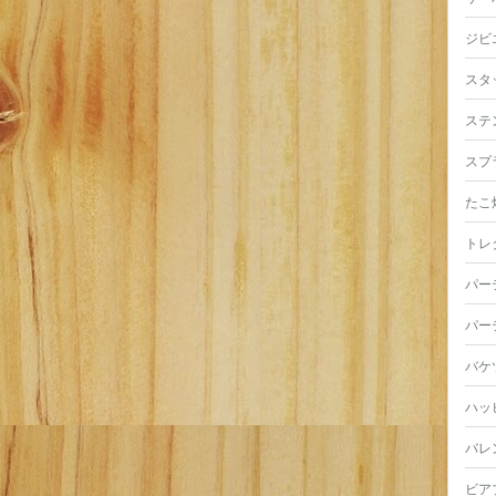
ジビ
スタ
ステ
スプ
たこ
トレ
パー
パー
バケ
ハッ
バレ
ビア