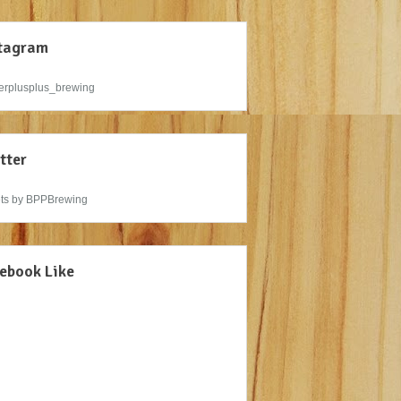
tagram
rplusplus_brewing
tter
ts by BPPBrewing
ebook Like