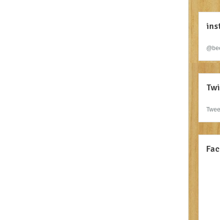
ins
@bee
Twi
Twee
Fac