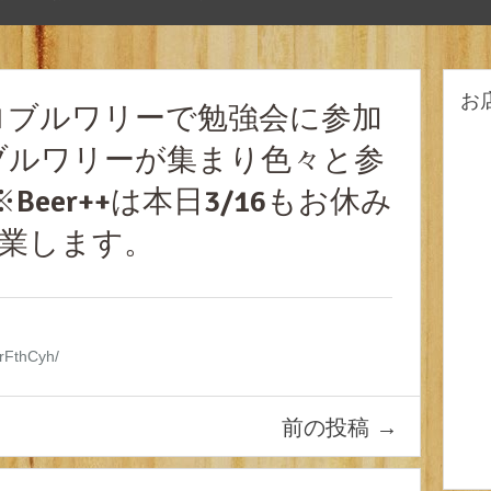
お
ロブルワリーで勉強会に参加
ブルワリーが集まり色々と参
eer++は本日3/16もお休み
営業します。
FrFthCyh/
前の投稿
→