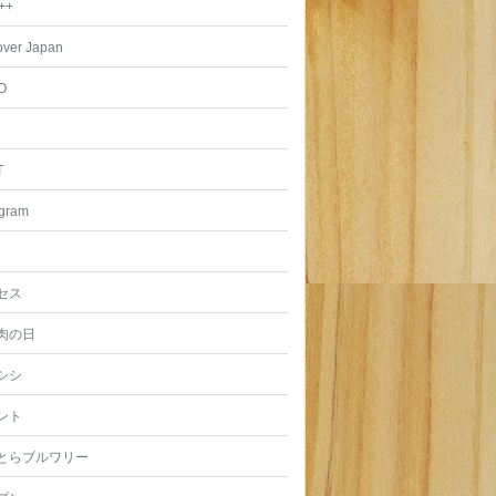
++
over Japan
O
T
agram
セス
肉の日
シシ
ント
とらブルワリー