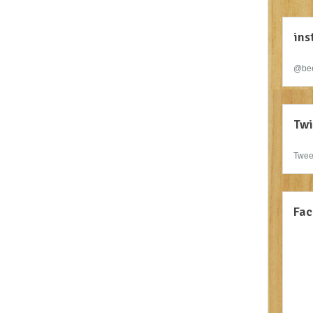
ins
@bee
Twi
Twee
Fac