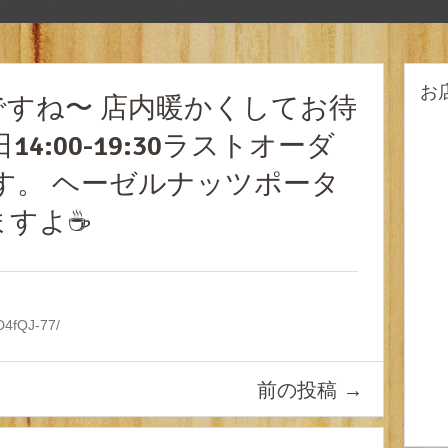
お
すね〜 店内暖かくしてお待
4:00-19:30ラストオーダ
です。 ヘーゼルナッツポータ
すよ☕️
xD4fQJ-77/
前の投稿
→