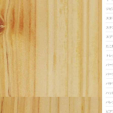
ジビ
スタ
ステ
スプ
たこ
トレ
パー
パー
バケ
ハッ
バレ
ビア