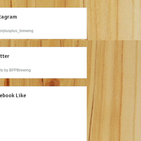
tagram
rplusplus_brewing
tter
ts by BPPBrewing
ebook Like