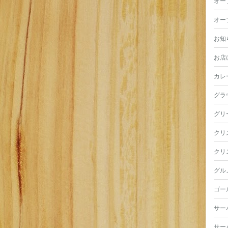
オー
オー
お知
お店
カレ
グラ
グリ
クリ
クリ
グル
ゴー
サー
サー