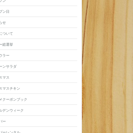
プン
プン日
らせ
について
ー総選挙
ウラー
ーンサラダ
スマス
スマスチキン
メクーポンブック
ルデンウィーク
バー
バーレンタル