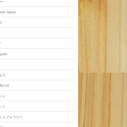
++
over Japan
O
T
agram
セス
肉の日
シシ
ント
とらブルワリー