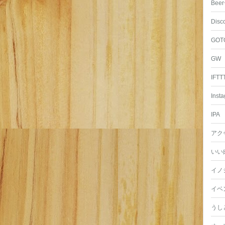
Beer
Disc
GOT
GW
IFTT
Inst
IPA
アク
いい
イノ
イベ
うし