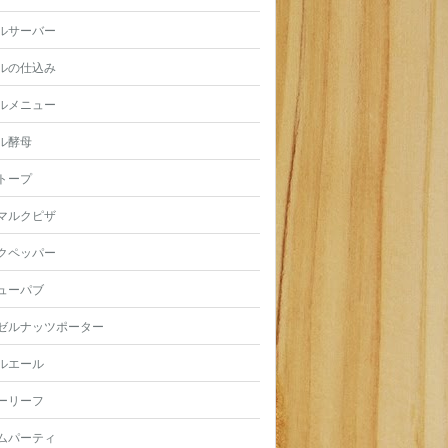
ルサーバー
ルの仕込み
ルメニュー
ル酵母
トープ
マルクピザ
クペッパー
ューパブ
ゼルナッツポーター
ルエール
ーリーフ
ムパーティ