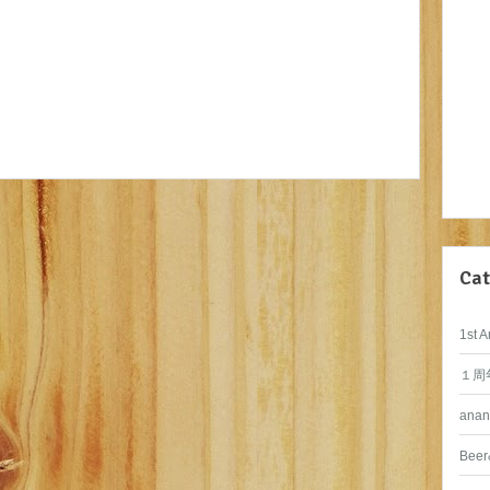
Cat
1st A
１周
anan
Beer