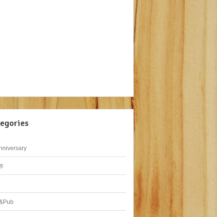
egories
nniversary
年
&Pub