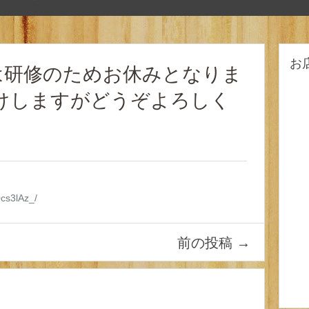
お
は研修のためお休みとなりま
かけしますがどうぞよろしく
0cs3lAz_/
前の投稿
→