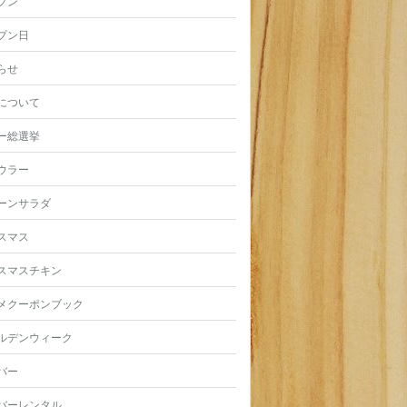
プン
プン日
らせ
について
ー総選挙
ウラー
ーンサラダ
スマス
スマスチキン
メクーポンブック
ルデンウィーク
バー
バーレンタル