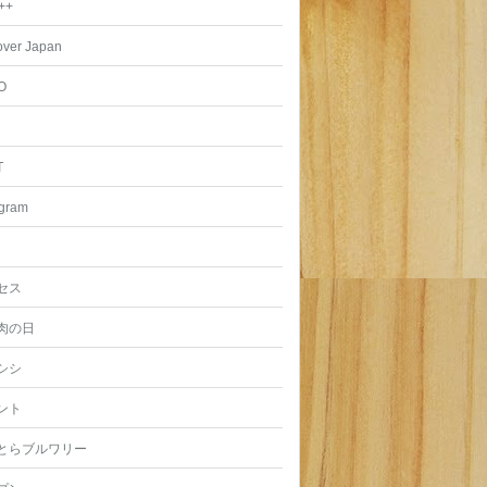
++
over Japan
O
T
agram
セス
肉の日
シシ
ント
とらブルワリー