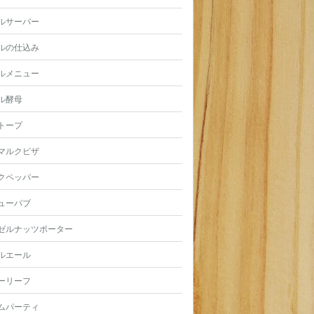
ルサーバー
ルの仕込み
ルメニュー
ル酵母
トープ
マルクピザ
クペッパー
ューパブ
ゼルナッツポーター
ルエール
ーリーフ
ムパーティ