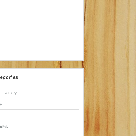
egories
nniversary
年
&Pub