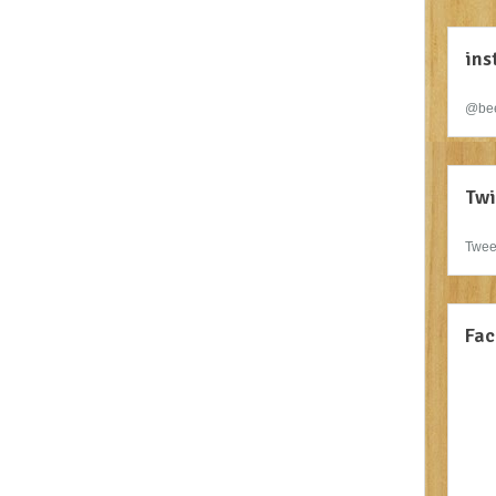
ins
@bee
Twi
Twee
Fac