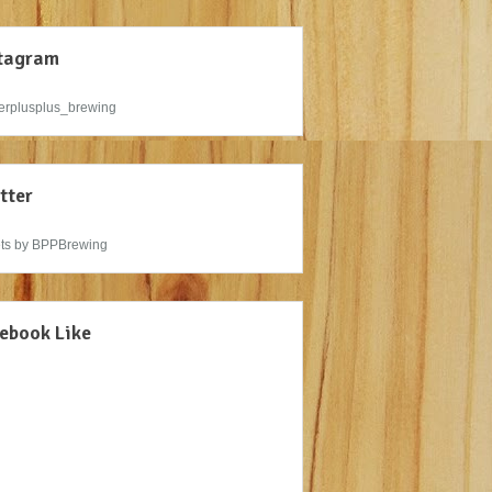
tagram
rplusplus_brewing
tter
ts by BPPBrewing
ebook Like