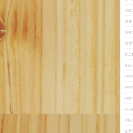
ジビ
スタ
ステ
スプ
たこ
トレ
パー
パー
バケ
ハッ
バレ
ビア