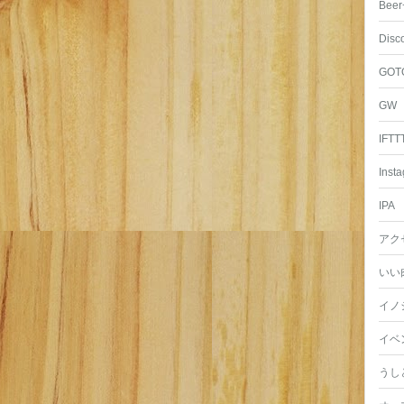
Beer
Disc
GOT
GW
IFTT
Inst
IPA
アク
いい
イノ
イベ
うし