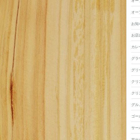
オー
オー
お知
お店
カレ
グラ
グリ
クリ
クリ
グル
ゴー
サー
サー