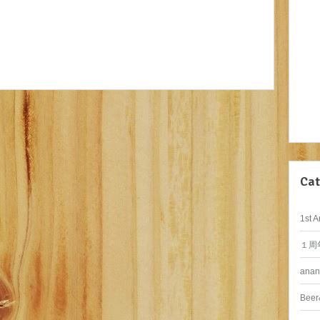
Cat
1st A
１周
anan
Beer