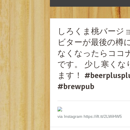
しろくま桃バージ
ビターが最後の樽に
なくなったらココ
です。 少し寒くな
ます！ #beerplu
#brewpub
via Instagram https://ift.tt/2LWiHW5