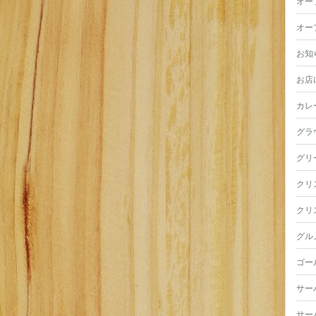
オー
オー
お知
お店
カレ
グラ
グリ
クリ
クリ
グル
ゴー
サー
サー