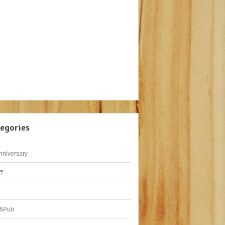
egories
nniversary
年
&Pub