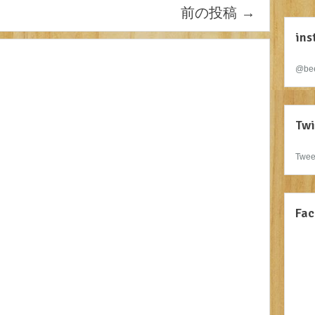
前の投稿
→
ins
@bee
Twi
Twee
Fac