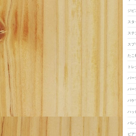
ジビ
スタ
ステ
スプ
たこ
トレ
パー
パー
バケ
ハッ
バレ
ビア