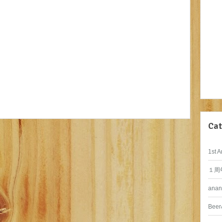
Cat
1st A
１周
anan
Beer