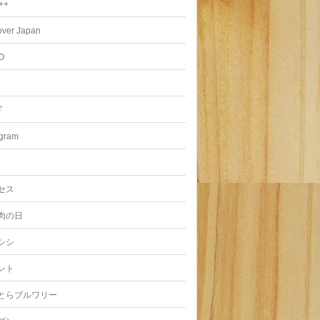
++
over Japan
O
T
agram
セス
肉の日
シシ
ント
とらブルワリー