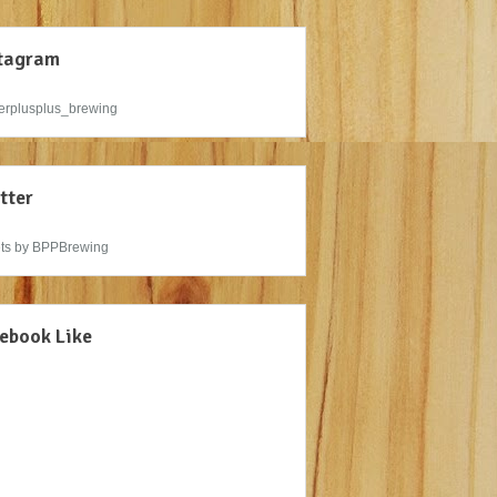
tagram
rplusplus_brewing
tter
ts by BPPBrewing
ebook Like