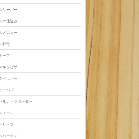
ルサーバー
ルの仕込み
ルメニュー
ル酵母
トープ
マルクピザ
クペッパー
ューパブ
ゼルナッツポーター
ルエール
ーリーフ
ムパーティ