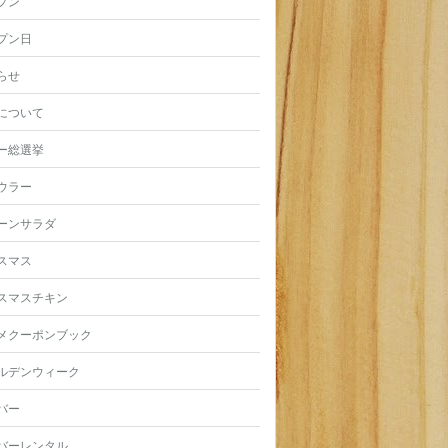
プン
プン日
らせ
について
ー総選挙
ウラー
ーンサラダ
スマス
スマスチキン
メクーポンブック
ルデンウィーク
バー
バーレンタル