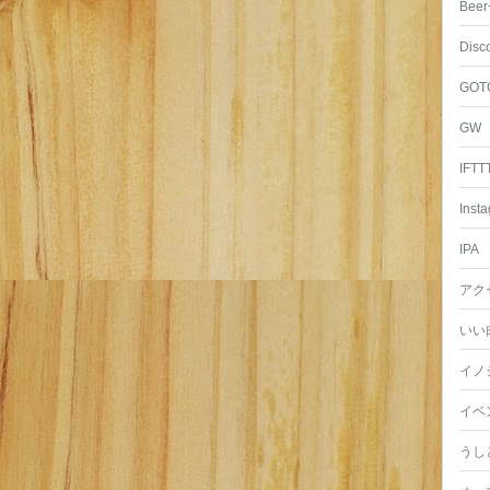
Beer
Disc
GOT
GW
IFTT
Inst
IPA
アク
いい
イノ
イベ
うし