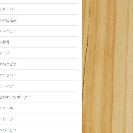
ルサーバー
ルの仕込み
ルメニュー
ル酵母
トープ
マルクピザ
クペッパー
ューパブ
ゼルナッツポーター
ルエール
ーリーフ
ムパーティ