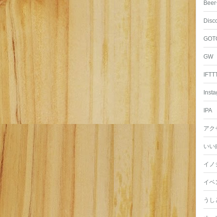
Beer
Disc
GOT
GW
IFTT
Inst
IPA
アク
いい
イノ
イベ
うし