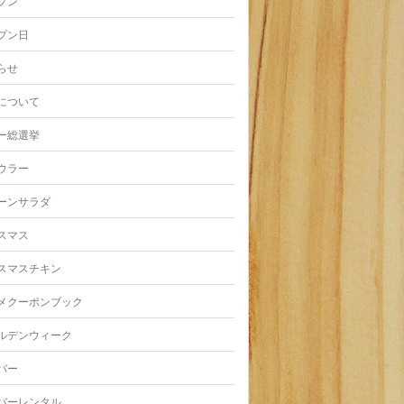
プン
プン日
らせ
について
ー総選挙
ウラー
ーンサラダ
スマス
スマスチキン
メクーポンブック
ルデンウィーク
バー
バーレンタル