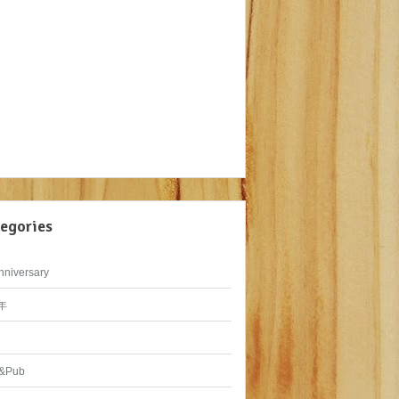
egories
nniversary
年
&Pub