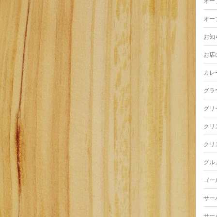
オー
オー
お知
お店
カレ
グラ
グリ
クリ
クリ
グル
ゴー
サー
サー