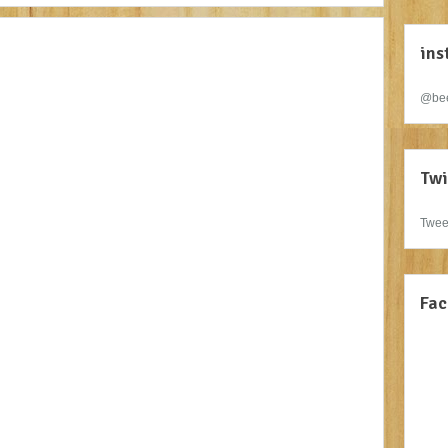
ins
@bee
Twi
Twee
Fac