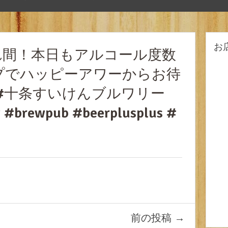
お
れ間！本日もアルコール度数
プでハッピーアワーからお待
#十条すいけんブルワリー
 #brewpub #beerplusplus #
前の投稿
→