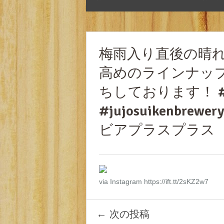
梅雨入り直後の晴
高めのラインナッ
ちしております！ 
#jujosuikenbrewery
ビアプラスプラス
via Instagram https://ift.tt/2sKZ2w7
←
次の投稿