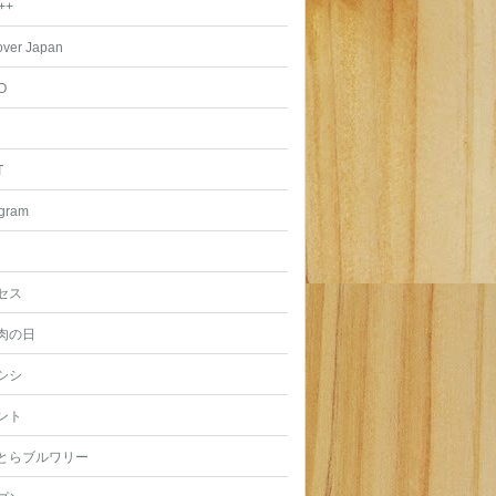
++
over Japan
O
T
agram
セス
肉の日
シシ
ント
とらブルワリー