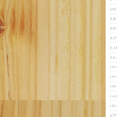
ジビ
スタ
ステ
スプ
たこ
トレ
パー
パー
バケ
ハッ
バレ
ビア