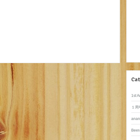
Cat
1st A
１周
anan
Beer