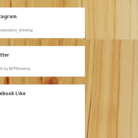
tagram
rplusplus_brewing
tter
ts by BPPBrewing
ebook Like