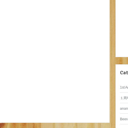
Cat
1st A
１周
anan
Beer