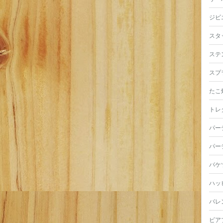
ジビ
スタ
ステ
スプ
たこ
トレ
パー
パー
バケ
ハッ
バレ
ビア