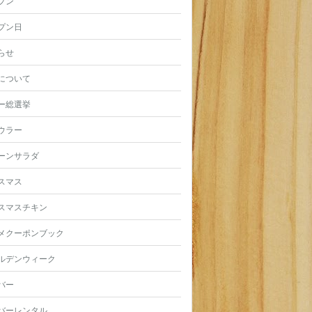
プン
プン日
らせ
について
ー総選挙
ウラー
ーンサラダ
スマス
スマスチキン
メクーポンブック
ルデンウィーク
バー
バーレンタル