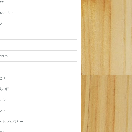
++
over Japan
O
T
agram
セス
肉の日
シシ
ント
とらブルワリー