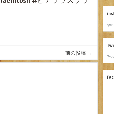
 #macintosh #ビアプラスプラ
ins
@bee
Twi
前の投稿
→
Twee
Fac