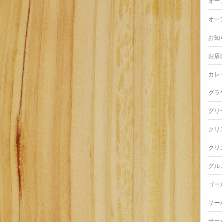
オー
オー
お知
お店
カレ
グラ
グリ
クリ
クリ
グル
ゴー
サー
サー