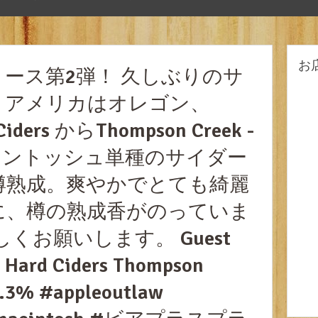
お
ース第2弾！ 久しぶりのサ
。アメリカはオレゴン、
 Ciders からThompson Creek -
。マッキントッシュ単種のサイダー
樽熟成。爽やかでとても綺麗
に、樽の熟成香がのっていま
くお願いします。 Guest
w Hard Ciders Thompson
7.3% #appleoutlaw