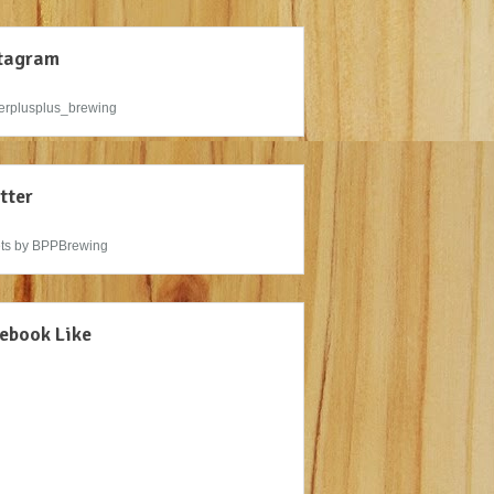
tagram
rplusplus_brewing
tter
ts by BPPBrewing
ebook Like