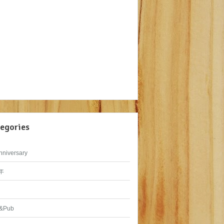
egories
nniversary
年
&Pub