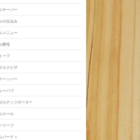
ルサーバー
ルの仕込み
ルメニュー
ル酵母
トープ
マルクピザ
クペッパー
ューパブ
ゼルナッツポーター
ルエール
ーリーフ
ムパーティ