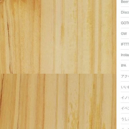
Beer
Disc
GOT
GW
IFTT
Inst
IPA
アク
いい
イノ
イベ
うし