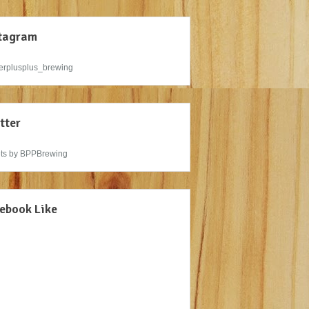
tagram
rplusplus_brewing
tter
ts by BPPBrewing
ebook Like