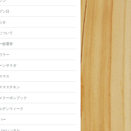
プン
プン日
らせ
について
ー総選挙
ウラー
ーンサラダ
スマス
スマスチキン
メクーポンブック
ルデンウィーク
バー
バーレンタル