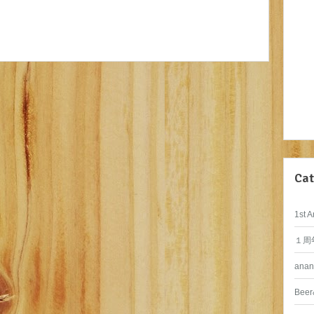
Cat
1st A
１周
anan
Beer