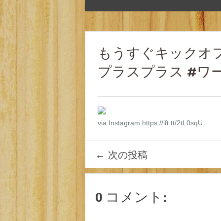
もうすぐキックオフ！！ 
プラスプラス #ワール
via Instagram https://ift.tt/2tL0sqU
←
次の投稿
0 コメント: