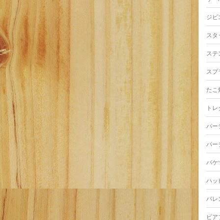
ジビ
スタ
ステ
スプ
たこ
トレ
パー
パー
バケ
ハッ
バレ
ビア