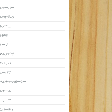
ルサーバー
ルの仕込み
ルメニュー
ル酵母
トープ
マルクピザ
クペッパー
ューパブ
ゼルナッツポーター
ルエール
ーリーフ
ムパーティ