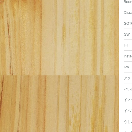
Beer
Disc
GOT
GW
IFTT
Inst
IPA
アク
いい
イノ
イベ
うし