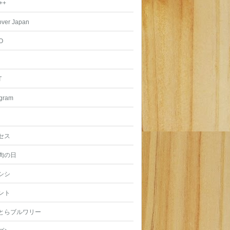
++
over Japan
O
T
agram
セス
肉の日
シシ
ント
とらブルワリー