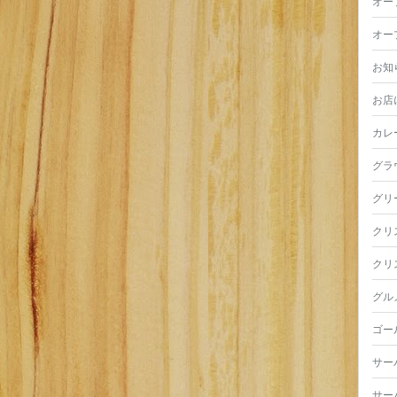
オー
オー
お知
お店
カレ
グラ
グリ
クリ
クリ
グル
ゴー
サー
サー