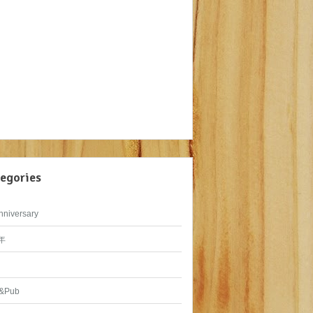
egories
nniversary
年
&Pub