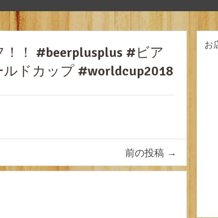
お
#beerplusplus #ビア
ドカップ #worldcup2018
前の投稿
→