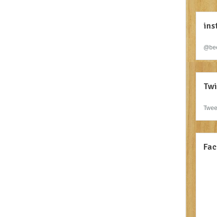
ins
@bee
Twi
Twee
Fac