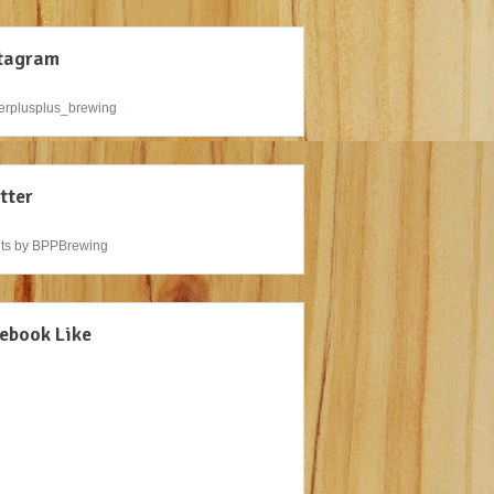
tagram
rplusplus_brewing
tter
ts by BPPBrewing
ebook Like