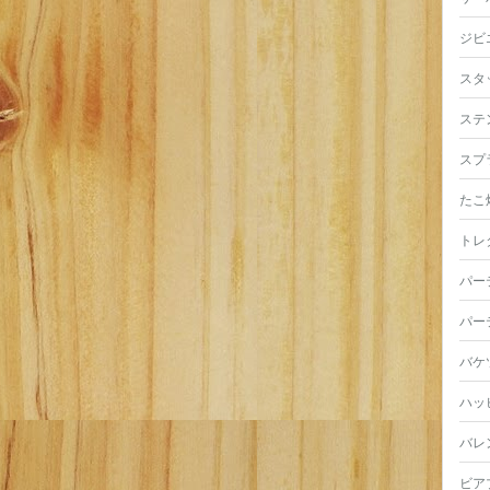
ジビ
スタ
ステ
スプ
たこ
トレ
パー
パー
バケ
ハッ
バレ
ビア