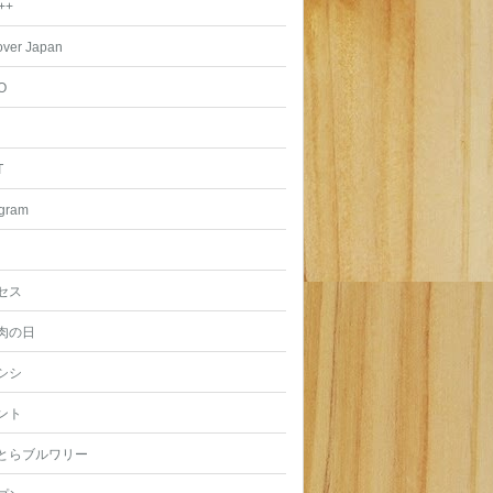
++
over Japan
O
T
agram
セス
肉の日
シシ
ント
とらブルワリー