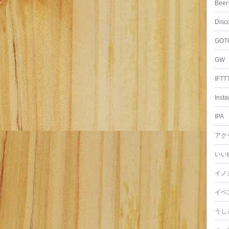
Beer
Disc
GOT
GW
IFTT
Inst
IPA
アク
いい
イノ
イベ
うし