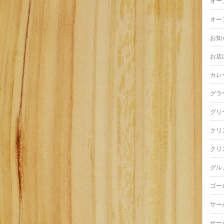
オー
オー
お知
お店
カレ
グラ
グリ
クリ
クリ
グル
ゴー
サー
サー