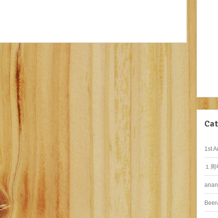
Cat
1st A
１周
anan
Beer