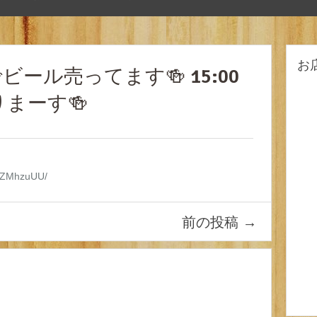
お
ール売ってます🍻 15:00
まーす🍻
4zZMhzuUU/
前の投稿
→