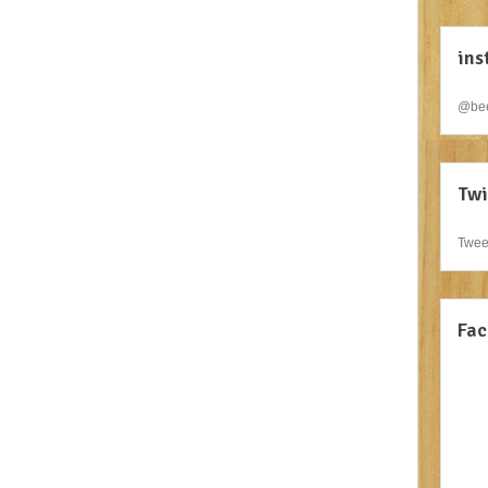
ins
@bee
Twi
Twee
Fac