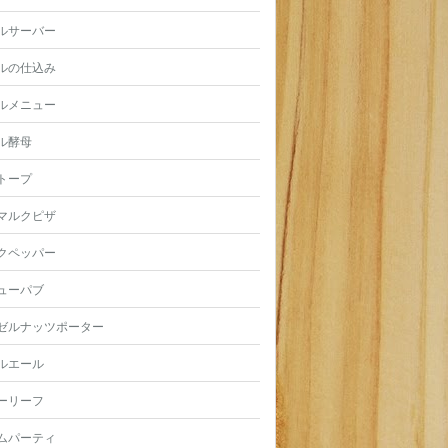
ルサーバー
ルの仕込み
ルメニュー
ル酵母
トープ
マルクピザ
クペッパー
ューパブ
ゼルナッツポーター
ルエール
ーリーフ
ムパーティ