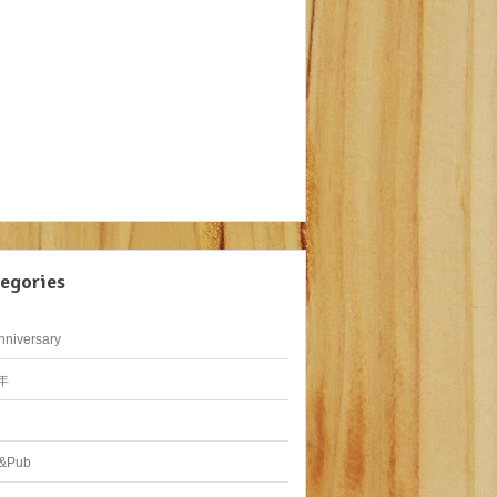
egories
nniversary
年
&Pub