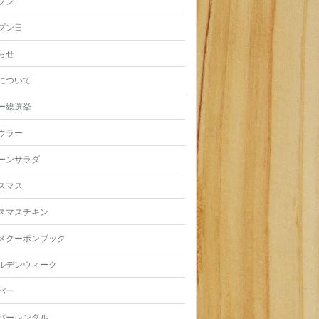
プン
プン日
らせ
について
ー総選挙
ウラー
ーンサラダ
スマス
スマスチキン
メクーポンブック
ルデンウィーク
バー
バーレンタル