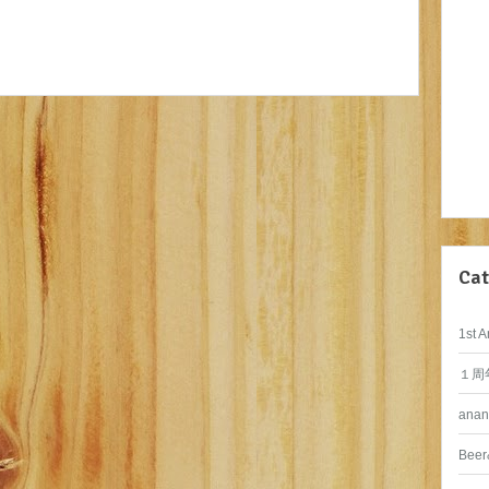
Cat
1st A
１周
anan
Beer