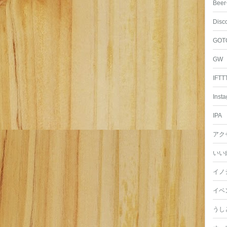
Beer
Disc
GOT
GW
IFTT
Inst
IPA
アク
いい
イノ
イベ
うし