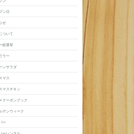
プン
プン日
らせ
について
ー総選挙
ウラー
ーンサラダ
スマス
スマスチキン
メクーポンブック
ルデンウィーク
バー
バーレンタル