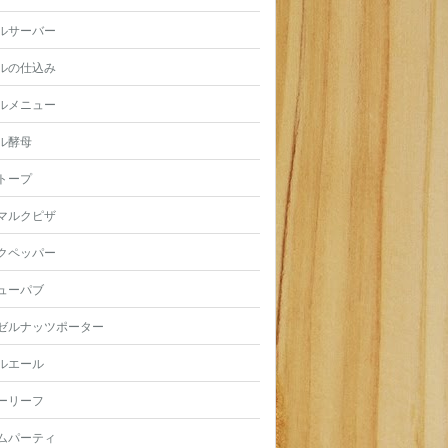
ルサーバー
ルの仕込み
ルメニュー
ル酵母
トープ
マルクピザ
クペッパー
ューパブ
ゼルナッツポーター
ルエール
ーリーフ
ムパーティ