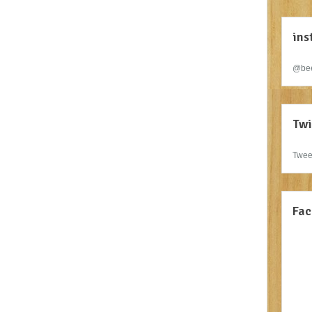
ins
@bee
Twi
Twee
Fac