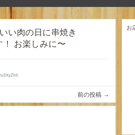
お
）、いい肉の日に串焼き
です！ お楽しみに〜
Gzu3XyZhI/
前の投稿
→