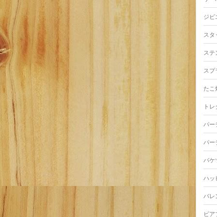
ジビ
スタ
ステ
スプ
たこ
トレ
パー
パー
バケ
ハッ
バレ
ビア