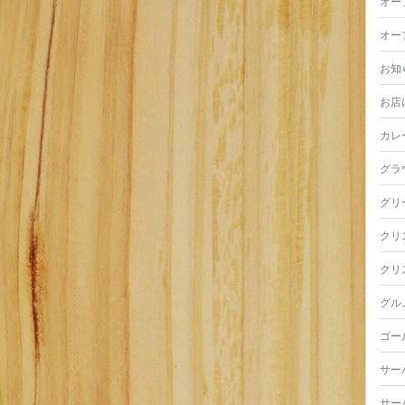
オー
オー
お知
お店
カレ
グラ
グリ
クリ
クリ
グル
ゴー
サー
サー