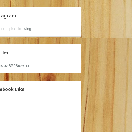
tagram
rplusplus_brewing
tter
ts by BPPBrewing
ebook Like