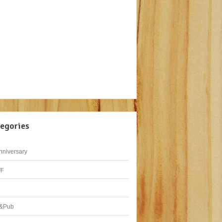
egories
nniversary
年
&Pub