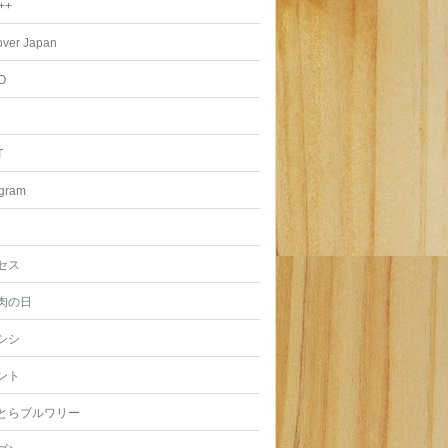
++
over Japan
O
T
agram
セス
肉の日
シシ
ント
とらブルワリー