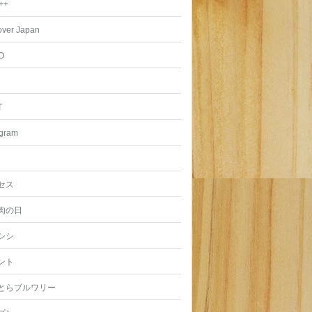
++
over Japan
O
T
agram
セス
肉の日
シシ
ント
とらブルワリー