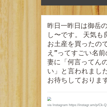
昨日一昨日は御岳
し〜です。 天気も
お土産を買ったの
え”ってすごい名
妻に「何言ってんの
い」と言われました。
お待ちしておりま
via Instagram https://instagr.am/p/Ck