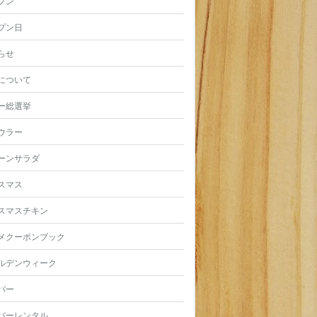
プン
プン日
らせ
について
ー総選挙
ウラー
ーンサラダ
スマス
スマスチキン
メクーポンブック
ルデンウィーク
バー
バーレンタル