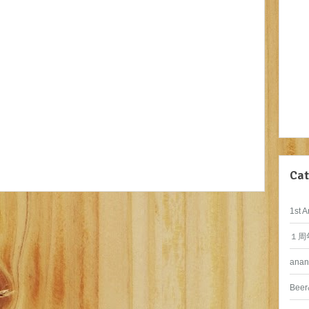
Cat
1st A
１周
anan
Beer