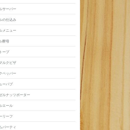
ルサーバー
ルの仕込み
ルメニュー
ル酵母
トープ
マルクピザ
クペッパー
ューパブ
ゼルナッツポーター
ルエール
ーリーフ
ムパーティ