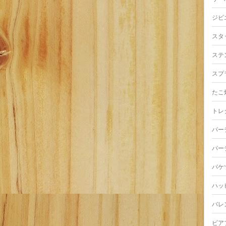
ジビ
スタ
ステ
スプ
たこ
トレ
パー
パー
バケ
ハッ
バレ
ビア