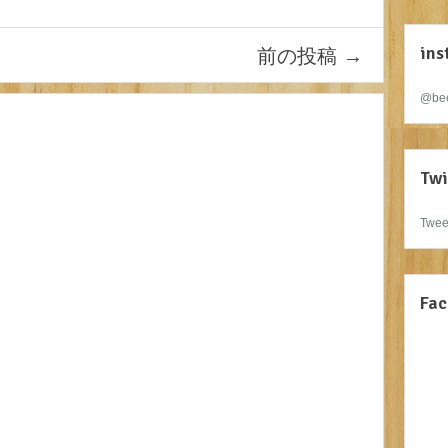
ins
前の投稿
→
@bee
Twi
Twee
Fac