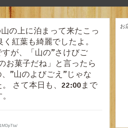
お
の山の上に泊まって来たこっ
良く紅葉も綺麗でしたよ。
ですが、「山の”さけびご
前のお菓子だね」と言ったら
、”山のよびごえ”じゃな
 さて本日も、22:00まで
す。
-Q1MDpTta/