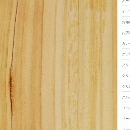
オー
オー
お知
お店
カレ
グラ
グリ
クリ
クリ
グル
ゴー
サー
サー