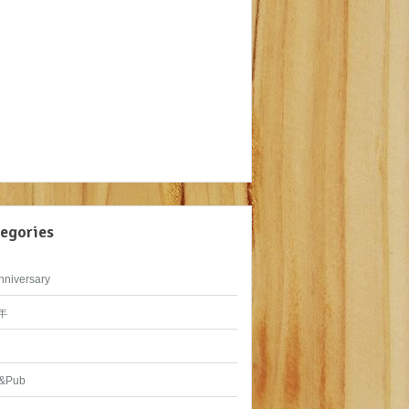
egories
nniversary
年
&Pub