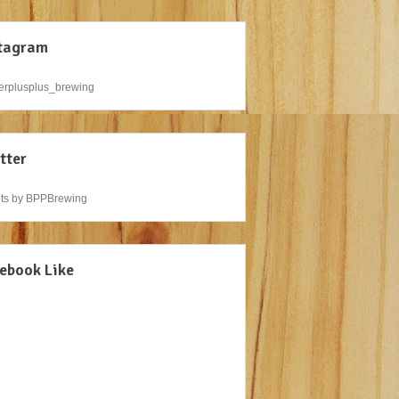
tagram
rplusplus_brewing
tter
ts by BPPBrewing
ebook Like