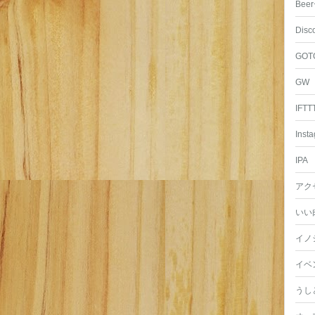
Beer
Disc
GOT
GW
IFTT
Inst
IPA
アク
いい
イノ
イベ
うし