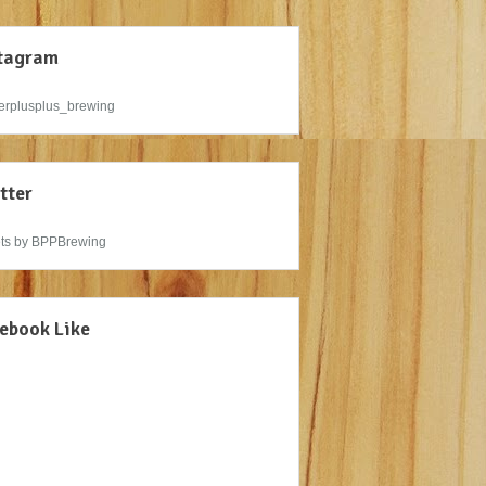
tagram
rplusplus_brewing
tter
ts by BPPBrewing
ebook Like