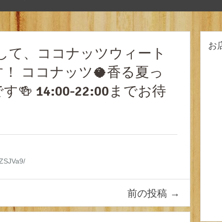
お
了して、ココナッツウィート
！ ココナッツ🥥香る夏っ
 14:00-22:00までお待
！
IZSJVa9/
前の投稿
→