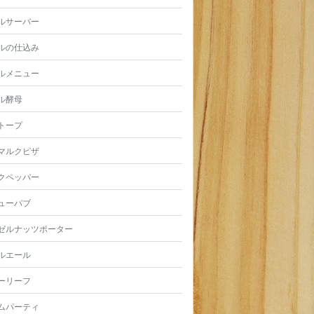
ルサーバー
ルの仕込み
ルメニュー
ル酵母
トープ
マルクピザ
クペッパー
ューパブ
ゼルナッツポーター
ルエール
ーリーフ
ムパーティ