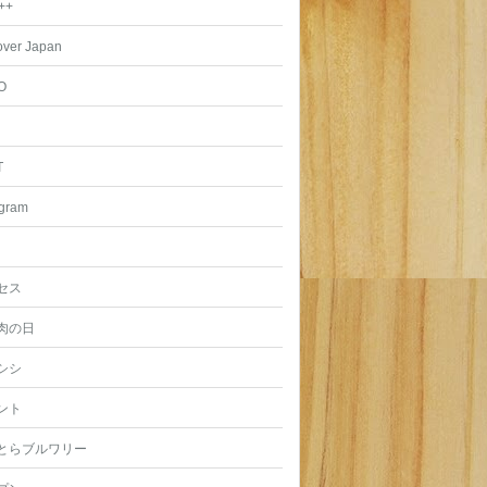
++
over Japan
O
T
agram
セス
肉の日
シシ
ント
とらブルワリー