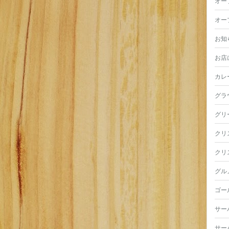
オー
オー
お知
お店
カレ
グラ
グリ
クリ
クリ
グル
ゴー
サー
サー