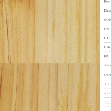
Beer
Disc
GOT
GW
IFTT
Inst
IPA
アク
いい
イノ
イベ
うし