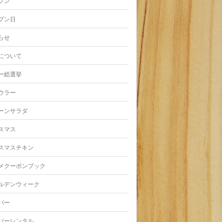
プン
プン日
らせ
について
ー総選挙
ウラー
ーンサラダ
スマス
スマスチキン
メクーポンブック
ルデンウィーク
バー
バーレンタル