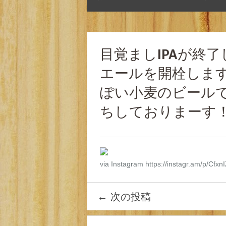
目覚ましIPAが終
エールを開栓します
ぽい小麦のビールです
ちしておりまーす
via Instagram https://instagr.am/p/Cfxn
←
次の投稿