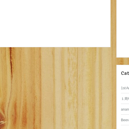
Cat
1st A
１周
anan
Beer