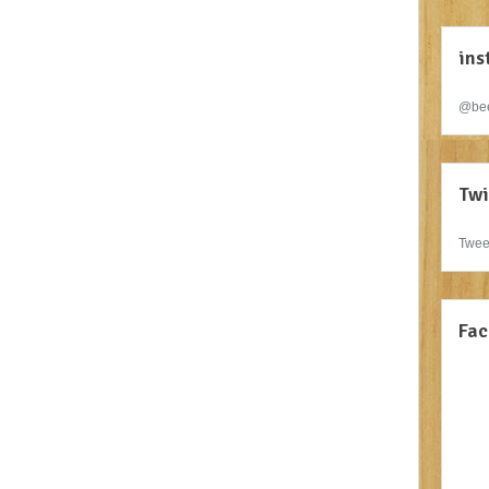
ins
@bee
Twi
Twee
Fac