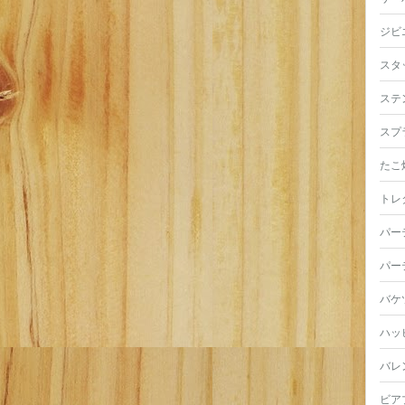
ジビ
スタ
ステ
スプ
たこ
トレ
パー
パー
バケ
ハッ
バレ
ビア