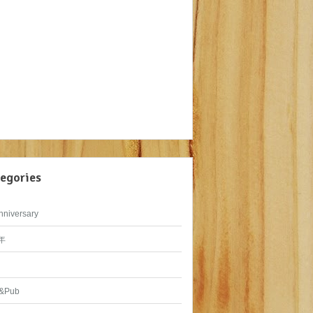
egories
nniversary
年
&Pub