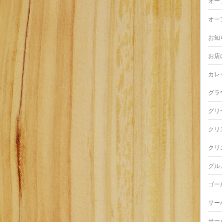
オー
オー
お知
お店
カレ
グラ
グリ
クリ
クリ
グル
ゴー
サー
サー