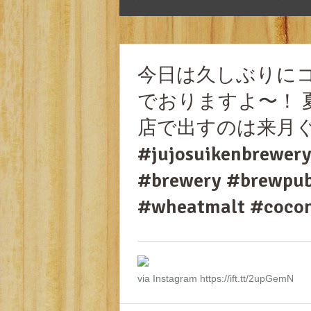
今日は久しぶりに
でおりますよ〜！ 
店で出すのは来月
#jujosuikenbr
#brewery #brewpub
#wheatmalt #cocon
via Instagram https://ift.tt/2upGemN