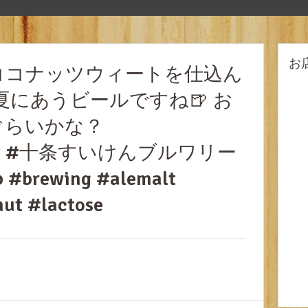
お
ココナッツウィートを仕込ん
夏にあうビールですね🍺 お
ぐらいかな？
ewery #十条すいけんブルワリー
 #brewing #alemalt
ut #lactose