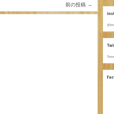
前の投稿
→
ins
@bee
Twi
Twee
Fac