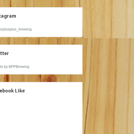
tagram
rplusplus_brewing
tter
ts by BPPBrewing
ebook Like