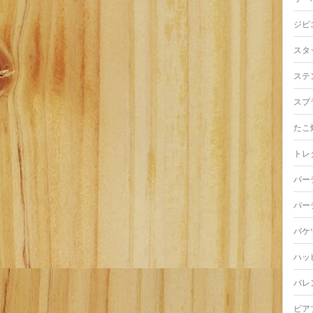
ジビ
スタ
ステ
スプ
たこ
トレ
パー
パー
バケ
ハッ
バレ
ビア