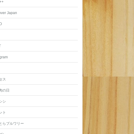
++
over Japan
O
T
agram
セス
肉の日
シシ
ント
とらブルワリー