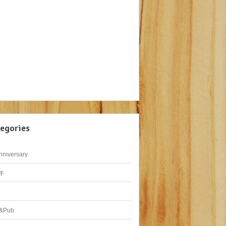
egories
nniversary
年
&Pub