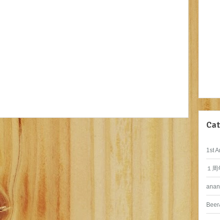
Cat
1st A
１周
anan
Beer