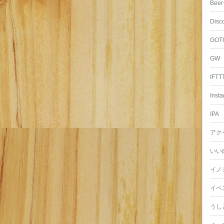
Beer
Disc
GOT
GW
IFTT
Inst
IPA
アク
いい
イノ
イベ
うし