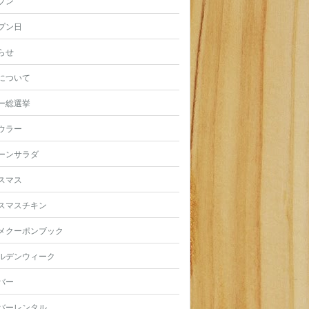
プン
プン日
らせ
について
ー総選挙
ウラー
ーンサラダ
スマス
スマスチキン
メクーポンブック
ルデンウィーク
バー
バーレンタル