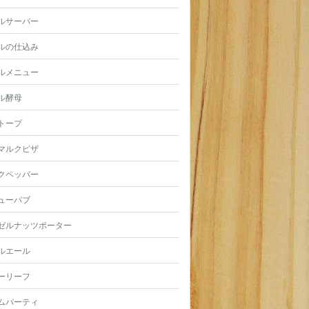
ルサーバー
ルの仕込み
ルメニュー
ル酵母
トープ
マルクピザ
クペッパー
ューパブ
ゼルナッツポーター
ルエール
ーリーフ
ムパーティ