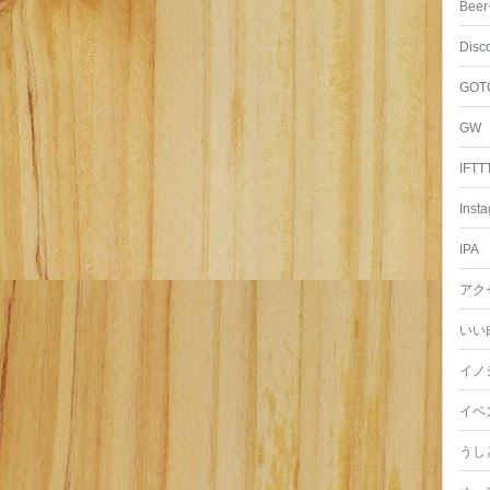
Beer
Disc
GOT
GW
IFTT
Inst
IPA
アク
いい
イノ
イベ
うし