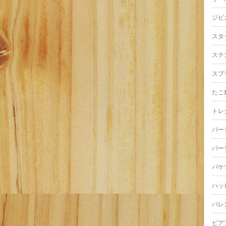
ジビ
スタ
ステ
スプ
たこ
トレ
パー
パー
バケ
ハッ
バレ
ビア