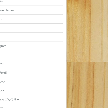
++
over Japan
O
T
agram
セス
肉の日
シシ
ント
とらブルワリー