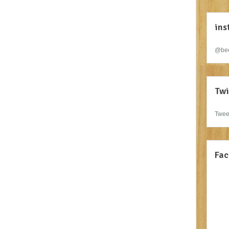
ins
@bee
Twi
Twee
Fac