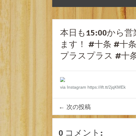
本日も15:00か
ます！ #十条 #十
プラスプラス #十条
via Instagram https://ift.tt/2jqKMEk
←
次の投稿
0 コメント: