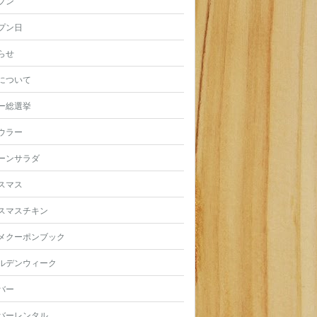
プン
プン日
らせ
について
ー総選挙
ウラー
ーンサラダ
スマス
スマスチキン
メクーポンブック
ルデンウィーク
バー
バーレンタル