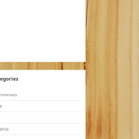
egories
nniversary
年
&Pub