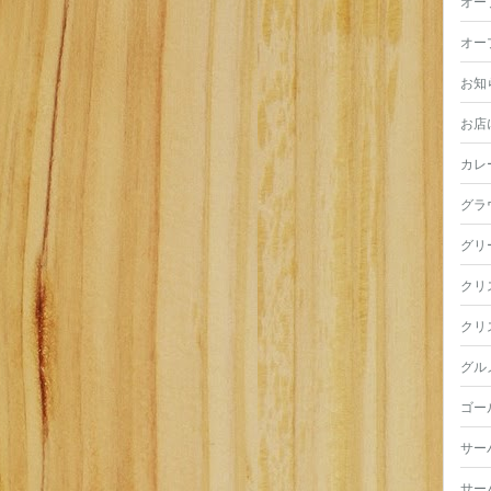
オー
オー
お知
お店
カレ
グラ
グリ
クリ
クリ
グル
ゴー
サー
サー