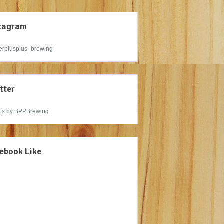
tagram
rplusplus_brewing
tter
ts by BPPBrewing
ebook Like