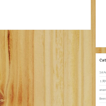
Cat
1st A
１周
anan
Beer