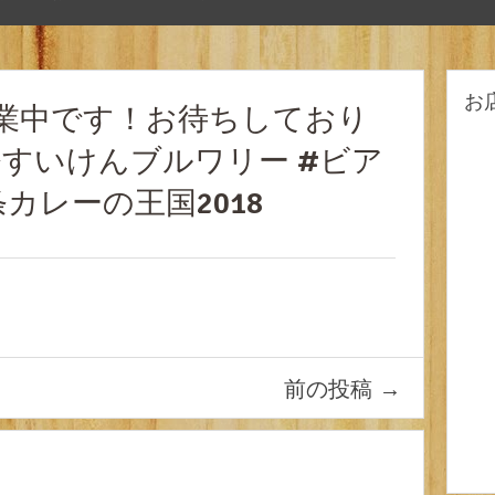
お
ら営業中です！お待ちしており
条すいけんブルワリー #ビア
カレーの王国2018
前の投稿
→