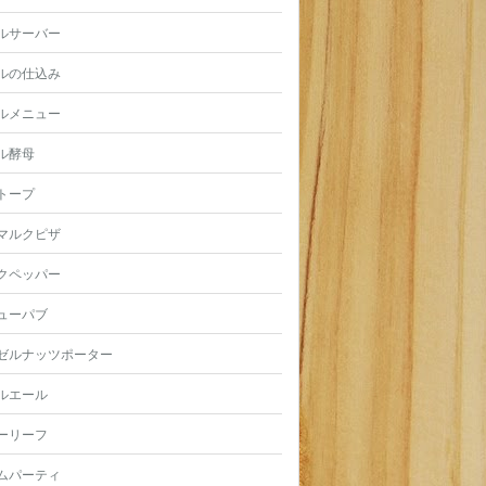
ルサーバー
ルの仕込み
ルメニュー
ル酵母
トープ
マルクピザ
クペッパー
ューパブ
ゼルナッツポーター
ルエール
ーリーフ
ムパーティ