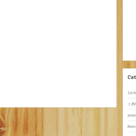
Cat
1st A
１周
anan
Beer