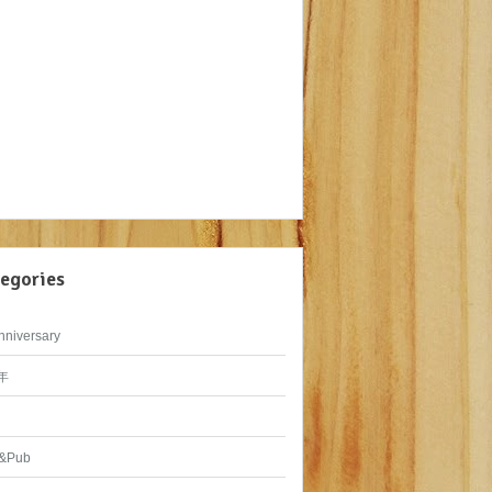
egories
nniversary
年
&Pub