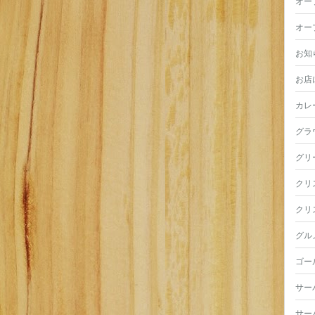
オー
オー
お知
お店
カレ
グラ
グリ
クリ
クリ
グル
ゴー
サー
サー