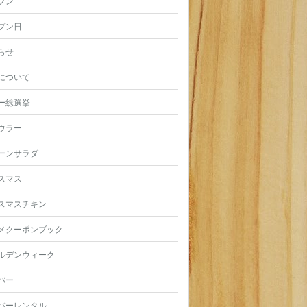
プン
プン日
らせ
について
ー総選挙
ウラー
ーンサラダ
スマス
スマスチキン
メクーポンブック
ルデンウィーク
バー
バーレンタル