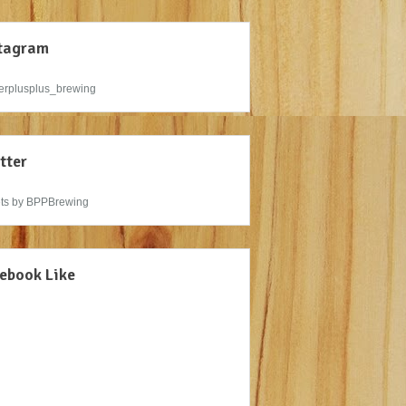
tagram
rplusplus_brewing
tter
ts by BPPBrewing
ebook Like