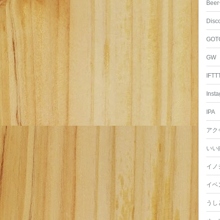
Beer
Disc
GOT
GW
IFTT
Inst
IPA
アク
いい
イノ
イベ
うし