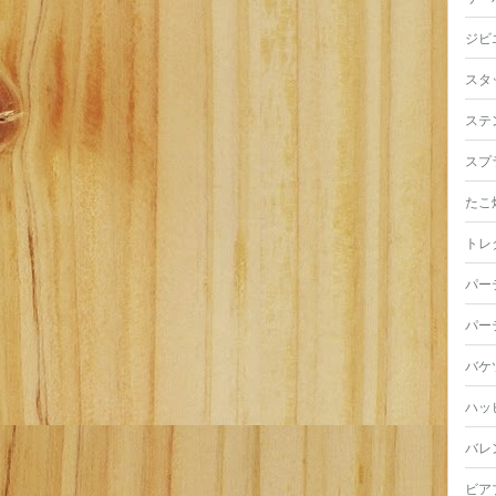
ジビ
スタ
ステ
スプ
たこ
トレ
パー
パー
バケ
ハッ
バレ
ビア