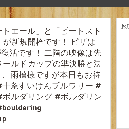
お
ートエール」と「ピートスト
7」が新規開栓です！ ピザは
復活です！ 二階の映像は先
ワールドカップの準決勝と決
す。雨模様ですが本日もお待
#十条すいけんブルワリー #
#ボルダリング #ボルダリン
uldering
up