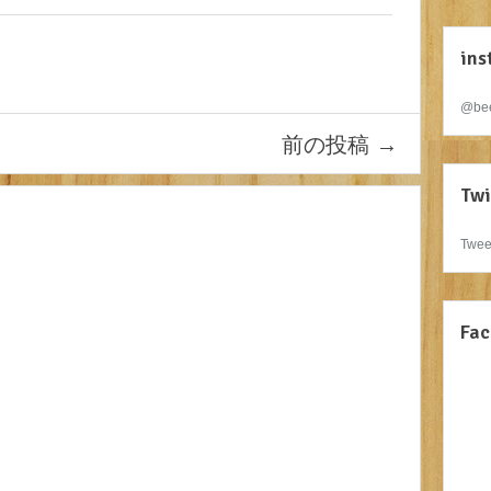
ins
@bee
前の投稿
→
Twi
Twee
Fac