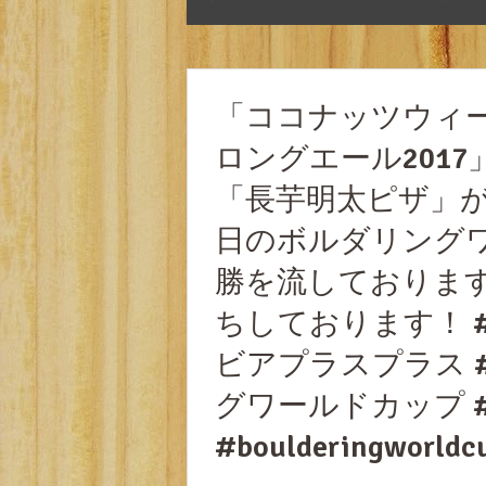
「ココナッツウィ
ロングエール201
「長芋明太ピザ」が
日のボルダリング
勝を流しておりま
ちしております！ 
ビアプラスプラス 
グワールドカップ #bo
#boulderingworldc