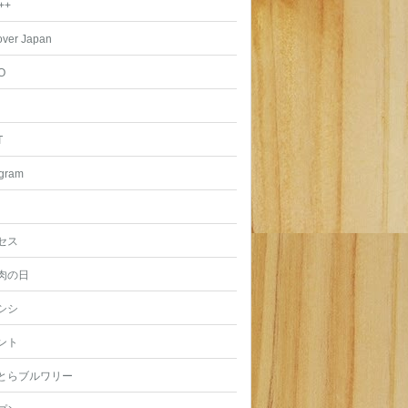
++
over Japan
O
T
agram
セス
肉の日
シシ
ント
とらブルワリー