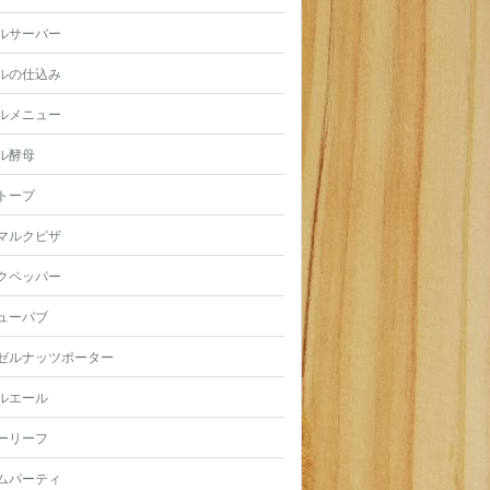
ルサーバー
ルの仕込み
ルメニュー
ル酵母
トープ
マルクピザ
クペッパー
ューパブ
ゼルナッツポーター
ルエール
ーリーフ
ムパーティ