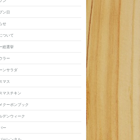
プン
プン日
らせ
について
ー総選挙
ウラー
ーンサラダ
スマス
スマスチキン
メクーポンブック
ルデンウィーク
バー
バーレンタル