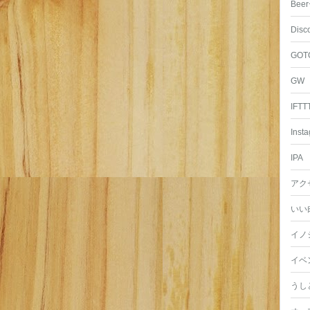
Beer
Disc
GOT
GW
IFTT
Inst
IPA
アク
いい
イノ
イベ
うし