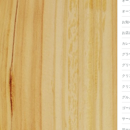
オー
オー
お知
お店
カレ
グラ
グリ
クリ
クリ
グル
ゴー
サー
サー