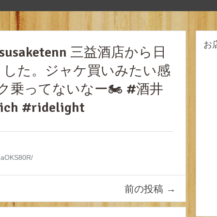
お
usaketenn 三益酒店から日
ました。ジャケ買いみたい感
乗ってないなー🏍️ #酒井
h #ridelight
91HaOKS80R/
前の投稿
→