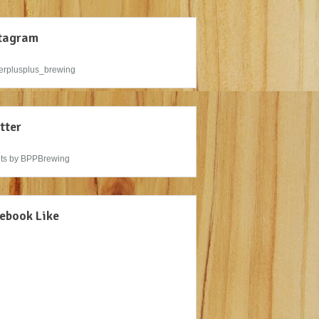
tagram
rplusplus_brewing
tter
ts by BPPBrewing
ebook Like