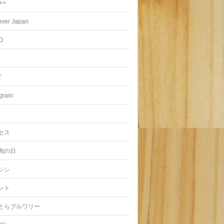
++
over Japan
O
T
agram
セス
肉の日
シシ
ント
とらブルワリー