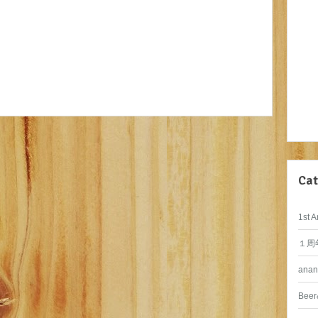
Cat
1st A
１周
anan
Beer