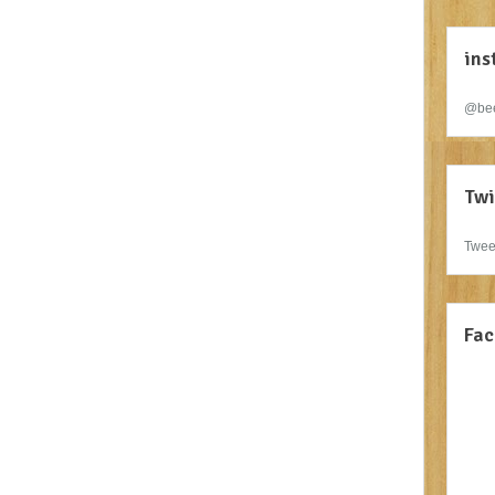
ins
@bee
Twi
Twee
Fac