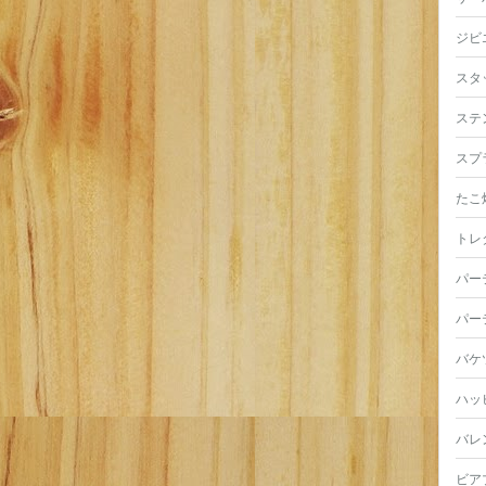
ジビ
スタ
ステ
スプ
たこ
トレ
パー
パー
バケ
ハッ
バレ
ビア