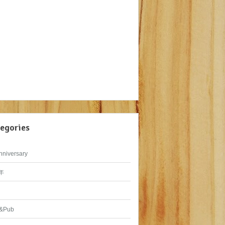
egories
nniversary
年
&Pub