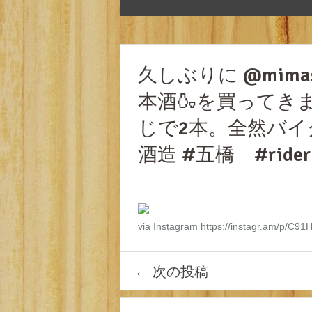
久しぶりに @mimas
本酒🍶を買ってき
じで2本。全然バイク
酒造 #五橋 #rideric
via Instagram https://instagr.am/p/C
←
次の投稿