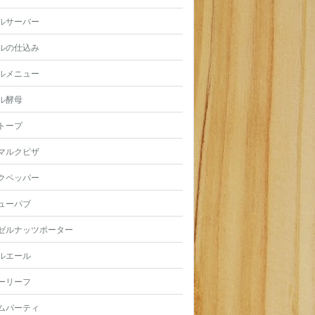
ルサーバー
ルの仕込み
ルメニュー
ル酵母
トープ
マルクピザ
クペッパー
ューパブ
ゼルナッツポーター
ルエール
ーリーフ
ムパーティ