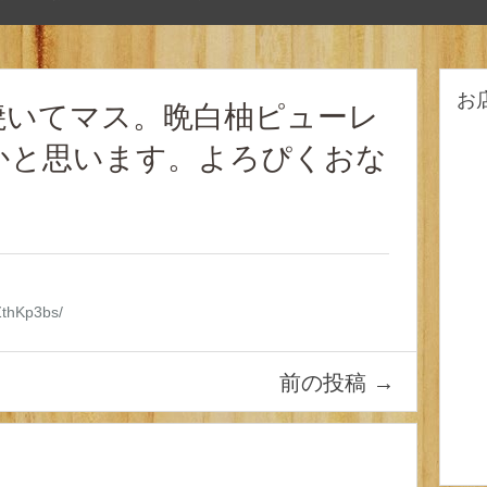
お
焼いてマス。晩白柚ピューレ
かと思います。よろぴくおな
ZthKp3bs/
前の投稿
→