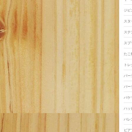
ジビ
スタ
ステ
スプ
たこ
トレ
パー
パー
バケ
ハッ
バレ
ビア