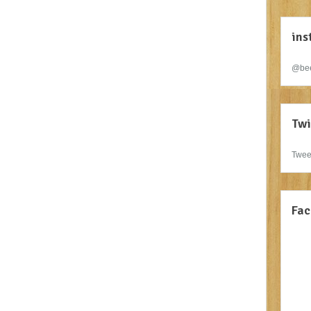
ins
@bee
Twi
Twee
Fac