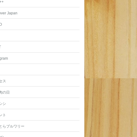
++
over Japan
O
T
agram
セス
肉の日
シシ
ント
とらブルワリー