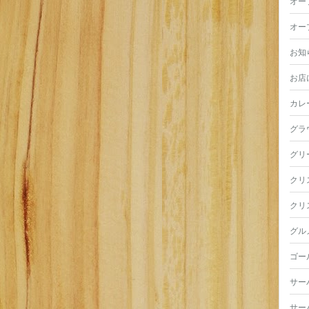
オー
オー
お知
お店
カレ
グラ
グリ
クリ
クリ
グル
ゴー
サー
サー