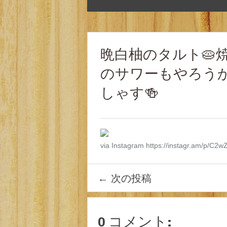
晩白柚のタルト🥧
のサワーもやろう
しゃす🍻
via Instagram https://instagr.am/p/C2w
←
次の投稿
0 コメント: