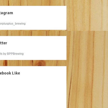
tagram
rplusplus_brewing
tter
ts by BPPBrewing
ebook Like