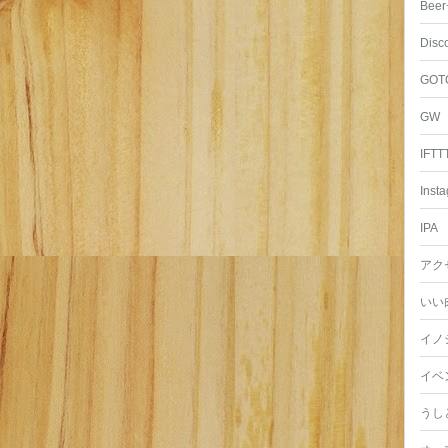
Beer
Disc
GOT
GW
IFTT
Inst
IPA
アク
いい
イノ
イベ
うし