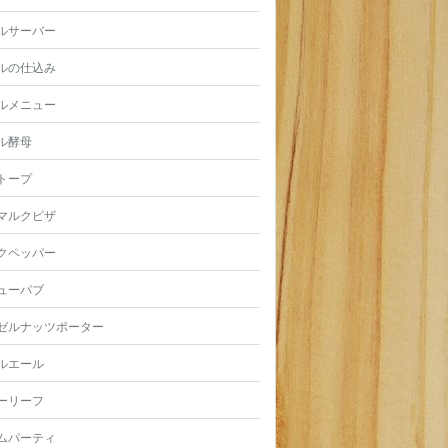
ルサーバー
ルの仕込み
ルメニュー
ル酵母
トープ
マルクピザ
クペッパー
ューパブ
ゼルナッツポーター
ルエール
ーリーフ
ムパーティ