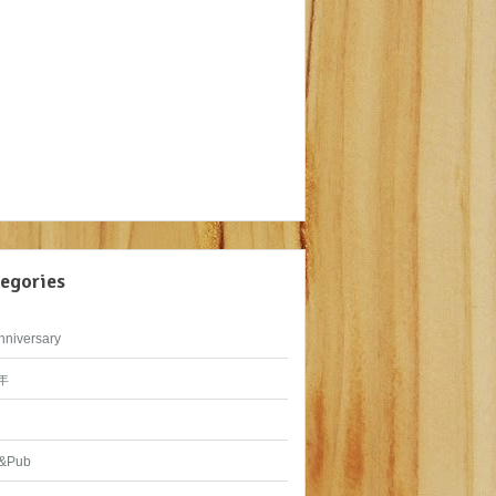
egories
nniversary
年
&Pub