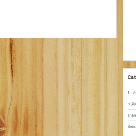
Cat
1st A
１周
anan
Beer