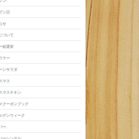
プン
プン日
らせ
について
ー総選挙
ウラー
ーンサラダ
スマス
スマスチキン
メクーポンブック
ルデンウィーク
バー
バーレンタル