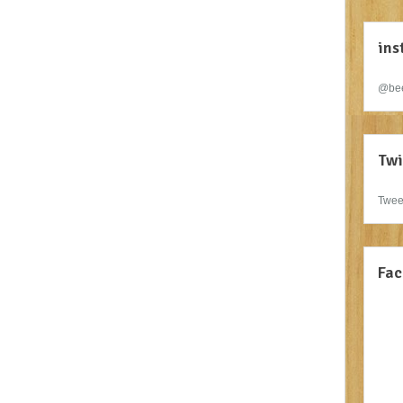
ins
@bee
Twi
Twee
Fac