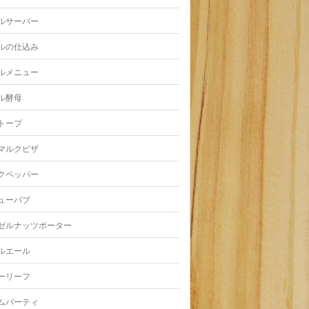
ルサーバー
ルの仕込み
ルメニュー
ル酵母
トープ
マルクピザ
クペッパー
ューパブ
ゼルナッツポーター
ルエール
ーリーフ
ムパーティ