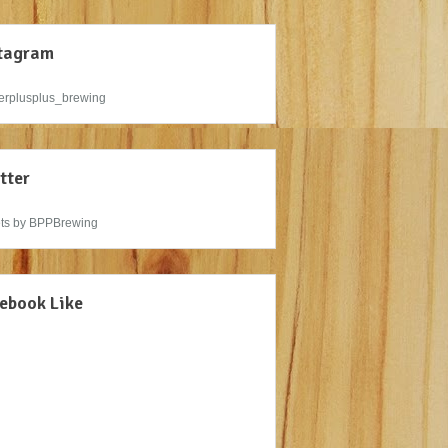
tagram
rplusplus_brewing
tter
ts by BPPBrewing
ebook Like