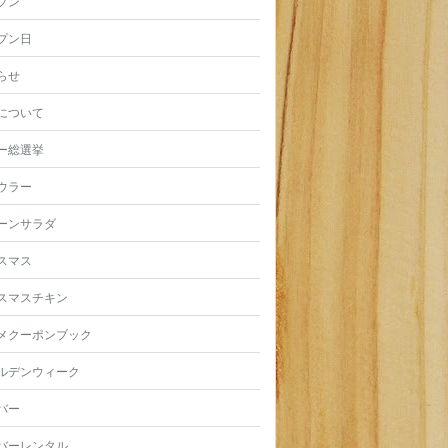
プン
プン日
らせ
について
ー総選挙
ウラー
ーンサラダ
スマス
スマスチキン
メクーポンブック
ルデンウィーク
バー
バーレンタル