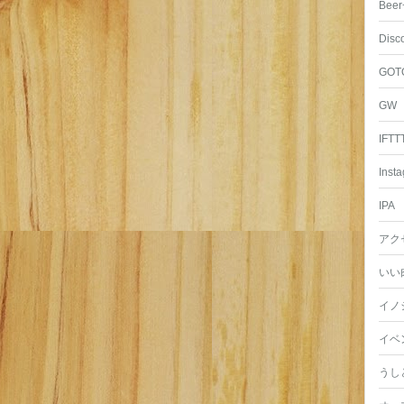
Beer
Disc
GOT
GW
IFTT
Inst
IPA
アク
いい
イノ
イベ
うし