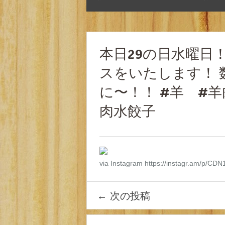
本日29の日水曜日
スをいたします！ 
に〜！！ #羊 #
肉水餃子
via Instagram https://instagr.am/p/CD
←
次の投稿