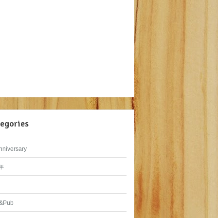
egories
nniversary
年
&Pub