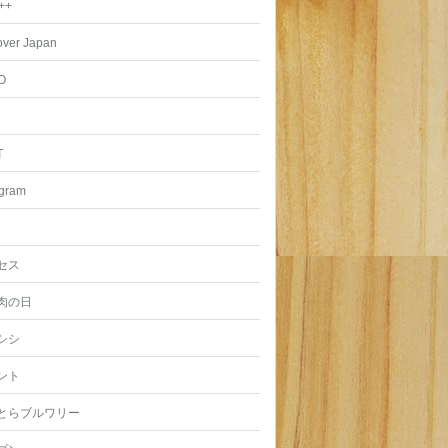
++
over Japan
O
T
agram
セス
肉の日
シシ
ント
とらブルワリー