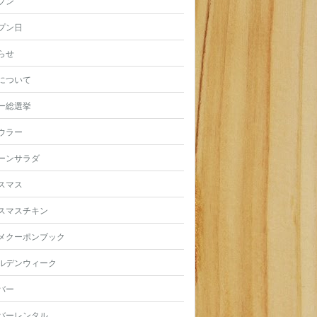
プン
プン日
らせ
について
ー総選挙
ウラー
ーンサラダ
スマス
スマスチキン
メクーポンブック
ルデンウィーク
バー
バーレンタル