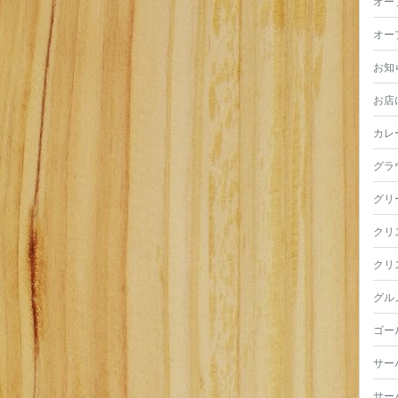
オー
オー
お知
お店
カレ
グラ
グリ
クリ
クリ
グル
ゴー
サー
サー