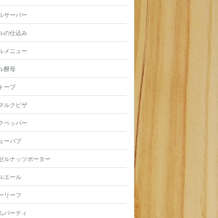
ルサーバー
ルの仕込み
ルメニュー
ル酵母
トープ
マルクピザ
クペッパー
ューパブ
ゼルナッツポーター
ルエール
ーリーフ
ムパーティ