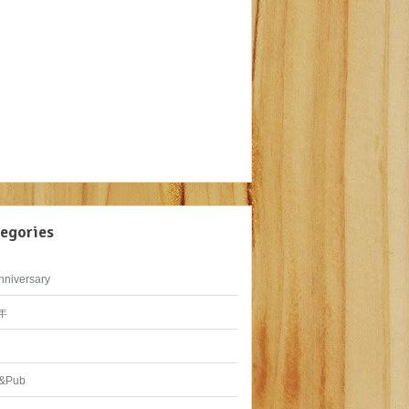
egories
nniversary
年
&Pub