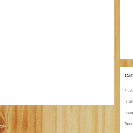
Cat
1st A
１周
anan
Beer