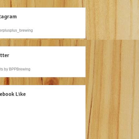
tagram
rplusplus_brewing
tter
ts by BPPBrewing
ebook Like