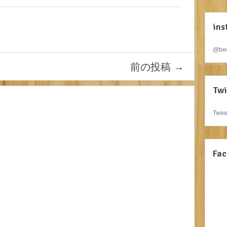
ins
@bee
前の投稿
→
Twi
Twee
Fac