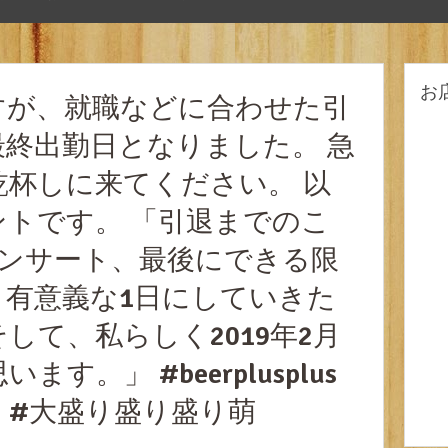
お
すが、就職などに合わせた引
終出勤日となりました。 急
杯しに来てください。 以
トです。 「引退までのこ
コンサート、最後にできる限
、有意義な1日にしていきた
して、私らしく2019年2月
す。」 #beerplusplus
 #大盛り盛り盛り萌