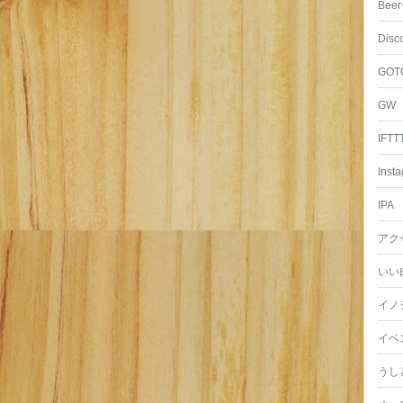
Beer
Disc
GOT
GW
IFTT
Inst
IPA
アク
いい
イノ
イベ
うし