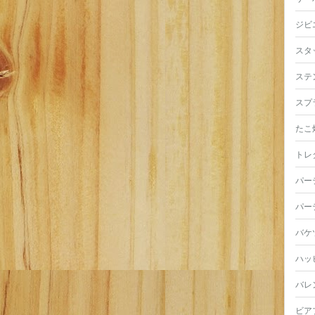
ジビ
スタ
ステ
スプ
たこ
トレ
パー
パー
バケ
ハッ
バレ
ビア