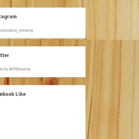
tagram
rplusplus_brewing
tter
ts by BPPBrewing
ebook Like