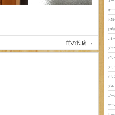
オー
オー
お知
お店
カレ
前の投稿
→
グラ
グリ
クリ
クリ
グル
ゴー
サー
サー