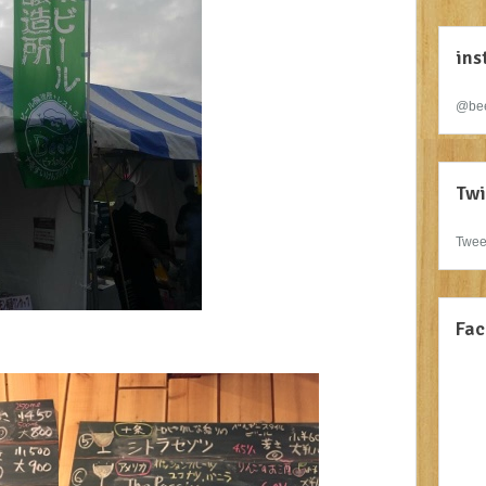
ins
@bee
Twi
Twee
Fac