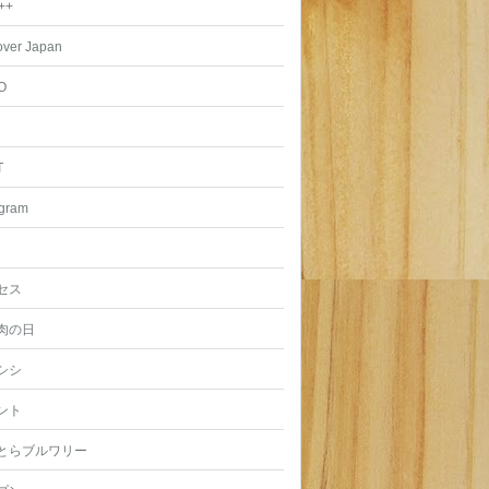
++
over Japan
O
T
agram
セス
肉の日
シシ
ント
とらブルワリー