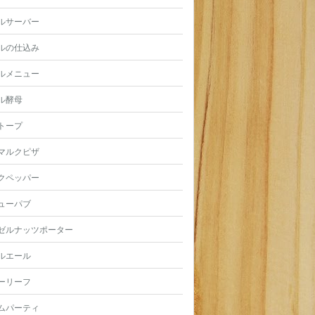
ルサーバー
ルの仕込み
ルメニュー
ル酵母
トープ
マルクピザ
クペッパー
ューパブ
ゼルナッツポーター
ルエール
ーリーフ
ムパーティ