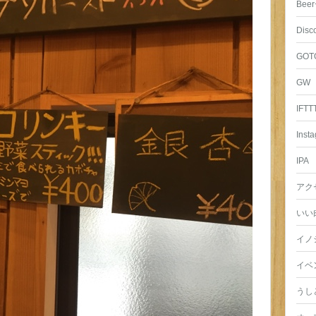
Beer
Disc
GOT
GW
IFTT
Inst
IPA
アク
いい
イノ
イベ
うし