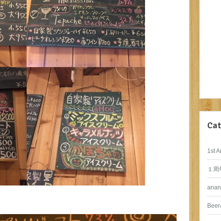
Cat
1st A
１周
anan
Beer