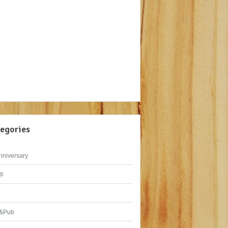
egories
nniversary
年
&Pub