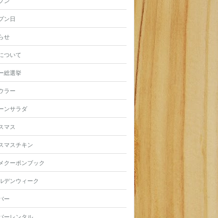
プン
プン日
らせ
について
ー総選挙
ウラー
ーンサラダ
スマス
スマスチキン
メクーポンブック
ルデンウィーク
バー
バーレンタル