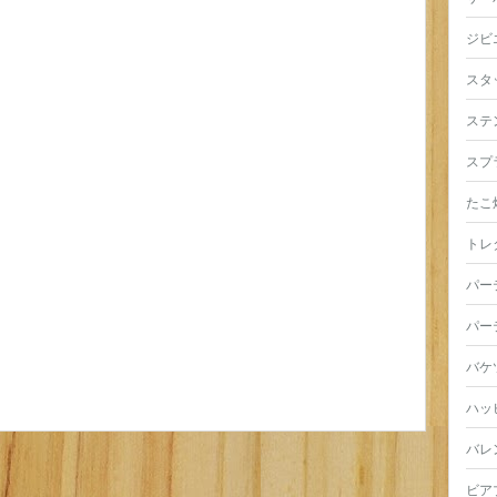
ジビ
スタ
ステ
スプ
たこ
トレ
パー
パー
バケ
ハッ
バレ
ビア