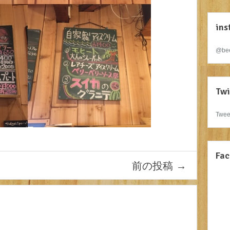
ins
@bee
Twi
Twee
Fac
前の投稿
→