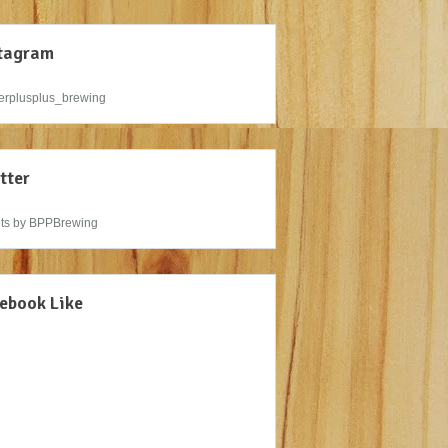
tagram
rplusplus_brewing
tter
ts by BPPBrewing
ebook Like