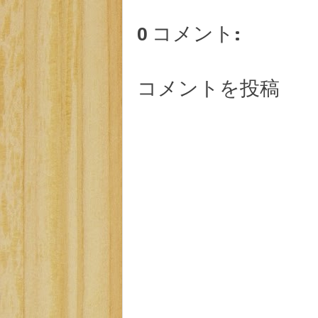
0 コメント:
コメントを投稿