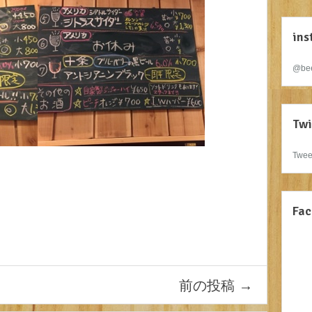
ins
@bee
Twi
Twee
Fac
前の投稿
→