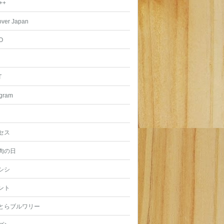
++
over Japan
O
T
agram
セス
肉の日
シシ
ント
とらブルワリー