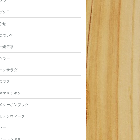
プン
プン日
らせ
について
ー総選挙
ウラー
ーンサラダ
スマス
スマスチキン
メクーポンブック
ルデンウィーク
バー
バーレンタル