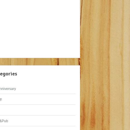
egories
nniversary
年
&Pub