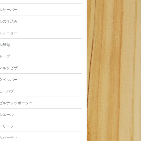
ルサーバー
ルの仕込み
ルメニュー
ル酵母
トープ
マルクピザ
クペッパー
ューパブ
ゼルナッツポーター
ルエール
ーリーフ
ムパーティ