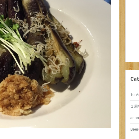
Cat
1st A
１周
anan
Beer