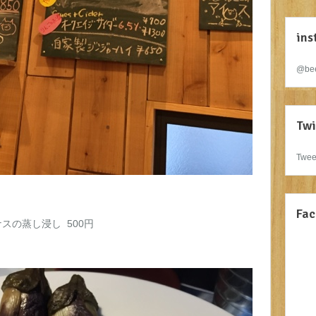
ins
@bee
Twi
Twee
Fac
スの蒸し浸し 500円