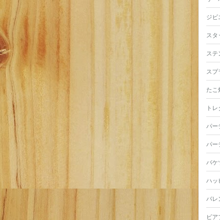
ジビ
スタ
ステ
スプ
たこ
トレ
パー
パー
バケ
ハッ
バレ
ビア