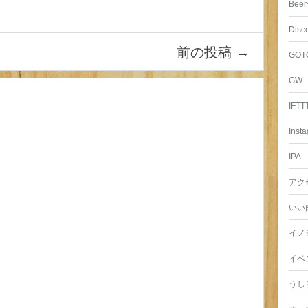
Beer
Disc
前の投稿
→
GOT
GW
IFTT
Inst
IPA
アク
いい
イノ
イベ
うし