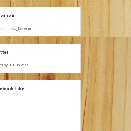
tagram
rplusplus_brewing
tter
ts by BPPBrewing
ebook Like