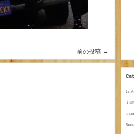
前の投稿
→
Cat
1st A
１周
anan
Beer