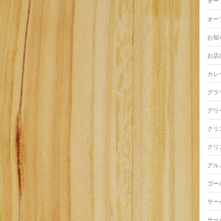
オー
オー
お知
お店
カレ
グラ
グリ
クリ
クリ
グル
ゴー
サー
サー