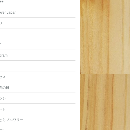
++
over Japan
O
T
agram
セス
肉の日
シシ
ント
とらブルワリー