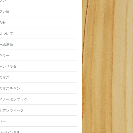
プン
プン日
らせ
について
ー総選挙
ウラー
ーンサラダ
スマス
スマスチキン
メクーポンブック
ルデンウィーク
バー
バーレンタル