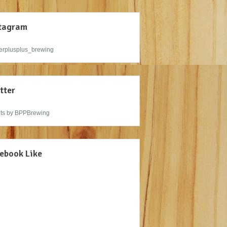
tagram
rplusplus_brewing
tter
ts by BPPBrewing
ebook Like