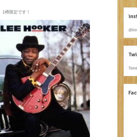
1樽限定です！
ins
@bee
Twi
Twee
Fac