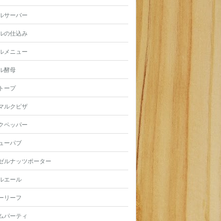
ルサーバー
ルの仕込み
ルメニュー
ル酵母
トープ
マルクピザ
クペッパー
ューパブ
ゼルナッツポーター
ルエール
ーリーフ
ムパーティ