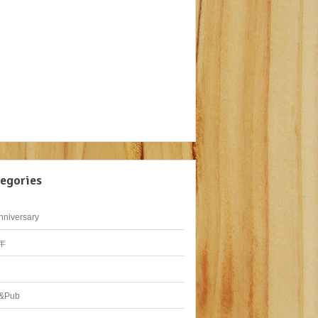
egories
nniversary
年
&Pub