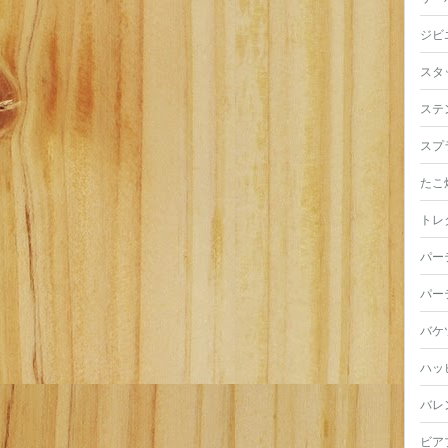
ジビ
スタ
ステ
スプ
たこ
トレ
パー
パー
バケ
ハッ
バレ
ビア