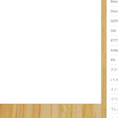
Beer
Disc
GOT
GW
IFTT
Inst
IPA
アク
いい
イノ
イベ
うし